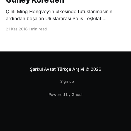
Çinli Mıng Hongvey’in ülkesinde tutuklanmasının
ardından boşalan Uluslararası Polis Teşkilatı
(INTERPOL) Başkanlığına Güney Koreli Kim Jong Yang
21 Kas 2018
1 min read
seçildi. INTERPOL Genel Kurulu’nun Dubai’deki
toplantısında yapılan seçimde, oyların 3’te 2’sini
kazanan Kim, teşkilatın yeni
Şarkul Avsat Türkçe Arşivi
© 2026
Sign up
Powered by Ghost