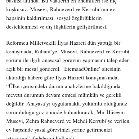
baskısı altında. Bu vaatlerin en önemlileri ise hiç
kuşkusuz, Musevi, Rahneverd ve Kerrubi’nin ev
hapsinin kaldırılması, sosyal özgürlüklerin
desteklenmesi ve dış ilişkilerin geliştirilmesi.
Reformcu Milletvekili İlyas Hazreti dün yaptığı bir
konuşmada, Ruhani’ye, Musevi, Rahneverd ve Kerrubi
sorunu ile ilgili anayasal görevini yapmasını talep eden
açık bir mesaj gönderdi. ‘EtemaadOnline’ sitesinin
aktardığı habere göre İlyas Hazreti konuşmasında,
“Ülke içerisindeki durum analizlerine bakıldığında,
mevcut durumun devam etmesi mümkün ve gerekli
değildir. Anayasa’yı uygulamakla yükümlü olduğunuz
sorumluluğu göz önünde bulundurarak, Mir Hüseyin
Musevi, Zehra Rahneverd ve Mehdi Kerrubi’ye verilen
ev hapsinde yasal görevinizi yerine getirmenizi
istiyorum” ifadelerini kullandı.