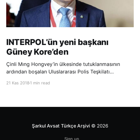
INTERPOL’ün yeni başkanı
Güney Kore’den
Çinli Mıng Hongvey’in ülkesinde tutuklanmasının
ardından boşalan Uluslararası Polis Teşkilatı
(INTERPOL) Başkanlığına Güney Koreli Kim Jong Yang
21 Kas 2018
1 min read
seçildi. INTERPOL Genel Kurulu’nun Dubai’deki
toplantısında yapılan seçimde, oyların 3’te 2’sini
kazanan Kim, teşkilatın yeni
Şarkul Avsat Türkçe Arşivi
© 2026
Sign up