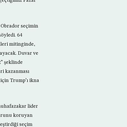
geçtiğimiz Pazar
 Obrador seçimin
söyledi. 64
leri mitinginde,
mayacak. Duvar ve
” şeklinde
eri kazanması
k için Trump’ı ikna
muhafazakar lider
nurunu koruyan
eştirdiği seçim