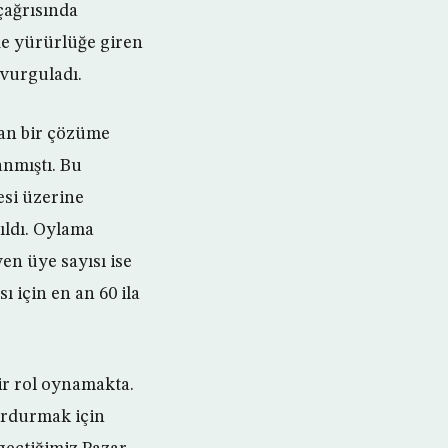
çağrısında
e yürürlüğe giren
 vurguladı.
yan bir çözüme
nmıştı. Bu
esi üzerine
rıldı. Oylama
en üye sayısı ise
ı için en an 60 ila
ir rol oynamakta.
urdurmak için