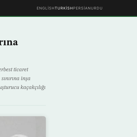
ENGLISH
TURKISH
PERSIAN
URDU
rına
best ticaret
sınırına inşa
uşturucu kaçakçılığı