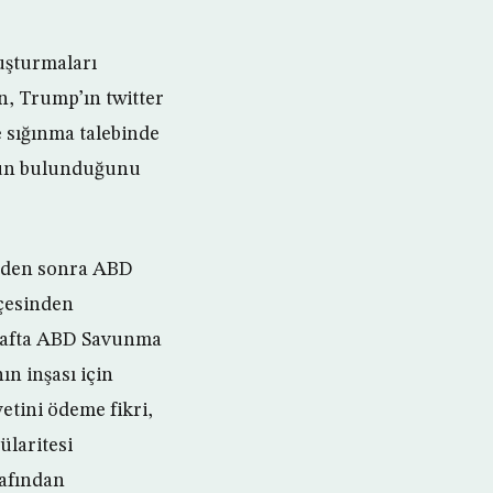
uşturmaları
ın, Trump’ın twitter
 sığınma talebinde
unun bulunduğunu
inden sonra ABD
tçesinden
 hafta ABD Savunma
n inşası için
tini ödeme fikri,
ülaritesi
rafından