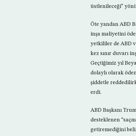
üstlenileceği” yönü
Öte yandan ABD Baş
inşa maliyetini öd
yetkililer de ABD 
kez sınır duvarı in
Geçtiğimiz yıl Beya
dolaylı olarak öd
şiddetle reddedil
erdi.
ABD Başkanı Trump,
desteklenen “saçma”
getiremediğini beli