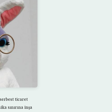
rbest ticaret
a sınırına inşa