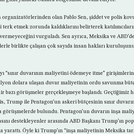
rganizatörlerinden olan Pablo Sen, şiddet ve polis kov
i terk etmek zorunda kaldıklarını belirterek katılımcılar
vermeyeceğini vurguladı. Sen ayrıca, Meksika ve ABD’de
rle birlikte çalışan çok sayıda insan hakları kuruluş
ı “sınır duvarının maliyetini ödemeye itme” girişimler
ilyon dolara ulaşan duvar maliyetinin ordu savunma bü
air bazı görüşmeler gerçekleşmeye başlandı. Geçtiğimiz
s, Trump ile Pentagon’un askeri bütçesinin sınır duvarını
 görüşmelerde bulundu. Pentagon’un duvarın inşa maliye
şasını destekleyenler arasında ABD Başkanı Trump’ın pop
 yarattı. Öyle ki Trump’ın “inşa maliyetinin Meksika ta