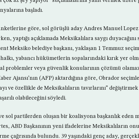
ma çok az şey yapıyor” suçlamalarına yanıt vermek üzere 
yalarına başladı.
nketlerine göre, sol görüşlü aday Andres Manuel Lopez
ırken, yaptığı açıklamada Meksikalılara saygı duyacağını 
kent Meksiko belediye başkanı, yaklaşan 1 Temmuz seçim
halkı, yabancı hükümetlerin sopalarındaki kırık yer ol
yal problemler veya güvenlik konularının çözümü olamaz
aber Ajansı’nın (AFP) aktardığına göre, Obrador seçiml
kayı ve özellikle de Meksikalıların tavırlarını” değiştirme
arılı olabileceğini söyledi.
 ve sol partilerden oluşan bir koalisyona başkanlık eden 
tes, ABD Başkanının yeni ifadelerine Meksikalıların o
erme çağrısında bulundu. 39 yaşındaki genç aday, gerçekl