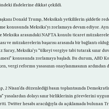
ndeki ifadelerine dikkat çekildi.
kanı Donald Trump, Meksikalı yetkililerin şiddetle redde
eme konusunda Meksika’yı zorlamaya devam ediyor. Aynı
ve Meksika arasındaki NAFTA konulu ticaret müzakereler
şası ve müzakerelerin başarısı arasında bir bağlantı olduğ
z Saray, Meksika’yı “ülkeyi vergiye tabi tutarak sınır du
enmesi” konusunda zorlamaya başladı. Bu durum, ABD Ko
irken, vergi reformu yasasının onaylanmasının ardından
 2 Nisan’da düzenlediği basın toplantısında Demokratla
 yasalardan dolayı sınır birliklerinin görevlerini uygun
rtti. Twitter hesabı aracılığıyla da açıklamada bulunan T