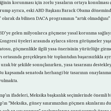
ğinin korunması için zorlu yasaların ortaya konulması 
rump ayrıca, eski ABD Başkanı Barack Obama dönemind
” olarak da bilinen DACA programının “artık olmadığını”
 ABD’ye gelen milyonlarca göçmene yasal korunma sağla
ongresi üyeleri arasında aylarca süren görüşmeler yaşa
osu, göçmenlikle ilgili yasa önerisinin yürürlüğe girm
ı ortasında gerçekleşen bir toplantıdan başarısızlıkla ay
uzak bir şekilde sonuçlanırken, yasa tasarısını destekley
ı. Bu kapsamda senatoda herhangi bir tasarının onaylanmas
yulmakta.
mp’ın ifadeleri, Meksika başkanlık seçimlerinde önemli b
mp’ın “Meksika, güney sınırımızdan göçmen akınlarını d