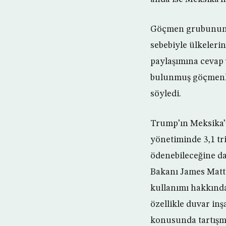
Göçmen grubunun o
sebebiyle ülkelerin
paylaşımına cevap 
bulunmuş göçmenle
söyledi.
Trump’ın Meksika’y
yönetiminde 3,1 tr
ödenebileceğine d
Bakanı James Matti
kullanımı hakkında
özellikle duvar in
konusunda tartışma