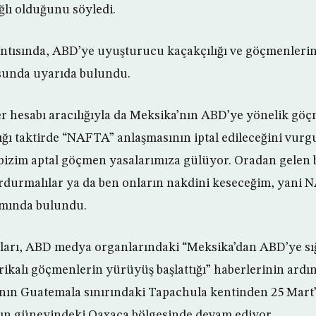
ğlı olduğunu söyledi.
ntısında, ABD’ye uyuşturucu kaçakçılığı ve göçmenlerin 
usunda uyarıda bulundu.
r hesabı aracılığıyla da Meksika’nın ABD’ye yönelik g
ğı taktirde “NAFTA” anlaşmasının iptal edileceğini vurg
bizim aptal göçmen yasalarımıza gülüyor. Oradan gele
urdurmalılar ya da ben onların nakdini keseceğim, yani N
ımında bulundu.
ları, ABD medya organlarındaki “Meksika’dan ABD’ye sı
kalı göçmenlerin yürüyüş başlattığı” haberlerinin ardınd
ın Guatemala sınırındaki Tapachula kentinden 25 Mart’t
nın güneyindeki Oaxaca bölgesinde devam ediyor.