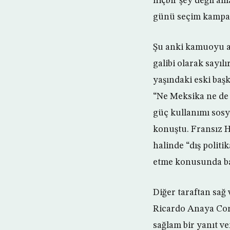
hiçbir şey değil a
günü seçim kampan
Şu anki kamuoyu a
galibi olarak sayıl
yaşındaki eski baş
“Ne Meksika ne de 
güç kullanımı sos
konuştu. Fransız H
halinde “dış politi
etme konusunda baş
Diğer taraftan sağ
Ricardo Anaya Cor
sağlam bir yanıt v