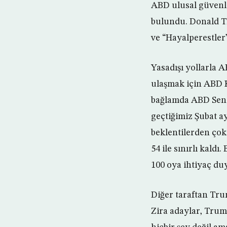
ABD ulusal güvenli
bulundu. Donald T
ve “Hayalperestler
Yasadışı yollarla
ulaşmak için ABD K
bağlamda ABD Senat
geçtiğimiz Şubat ay
beklentilerden çok 
54 ile sınırlı kald
100 oya ihtiyaç du
Diğer taraftan Tru
Zira adaylar, Tru