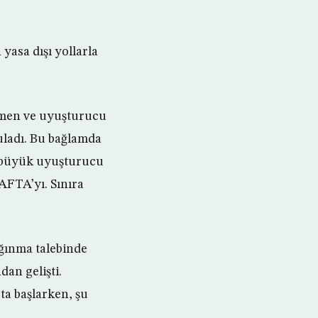
yasa dışı yollarla
öçmen ve uyuşturucu
uladı. Bu bağlamda
n büyük uyuşturucu
AFTA’yı. Sınıra
ğınma talebinde
an gelişti.
a başlarken, şu