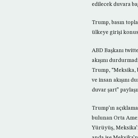
edilecek duvara ba
Trump, basın topla
ülkeye girişi kon
ABD Başkanı twitte
akışını durdurmadı
Trump, “Meksika, 
ve insan akışını d
duvar şart” paylaş
Trump’ın açıklama
bulunan Orta Ameri
Yürüyüş, Meksika’n
anda ise Meksika’