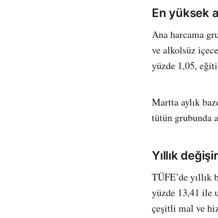
En yüksek a
Ana harcama grup
ve alkolsüz içec
yüzde 1,05, eğit
Martta aylık baz
tütün grubunda a
Yıllık değiş
TÜFE’de yıllık b
yüzde 13,41 ile u
çeşitli mal ve hi