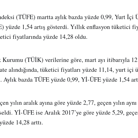
ndeksi (TÜFE) martta aylık bazda yüzde 0,99, Yurt İçi Ü
 yüzde 1,54 artış gösterdi. Yıllık enflasyon tüketici fi
retici fiyatlarında yüzde 14,28 oldu.
ik Kurumu (TÜİK) verilerine göre, mart ayı itibarıyla 12
te alındığında, tüketici fiyatları yüzde 11,14, yurt içi ür
ı. Aylık bazda TÜFE yüzde 0,99, Yİ-ÜFE yüzde 1,54 artı
en yılın aralık ayına göre yüzde 2,77, geçen yılın aynı
eldi. Yİ-ÜFE ise Aralık 2017’ye göre yüzde 5,29, geçe
yüzde 14,28 arttı.