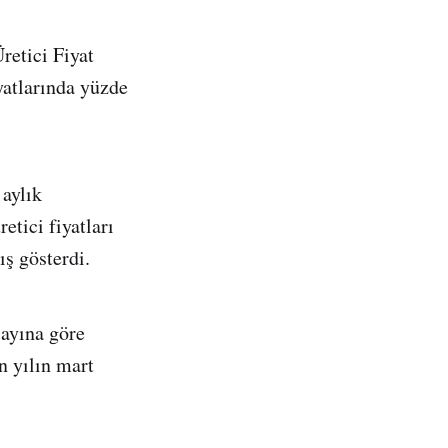
retici Fiyat
yatlarında yüzde
 aylık
etici fiyatları
ş gösterdi.
 ayına göre
n yılın mart