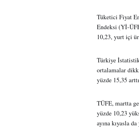
Tüketici Fiyat E
Endeksi (Yİ-ÜFE)
10,23, yurt içi ü
Türkiye İstatist
ortalamalar dikka
yüzde 15,35 artt
TÜFE, martta geç
yüzde 10,23 yüks
ayına kıyasla da 