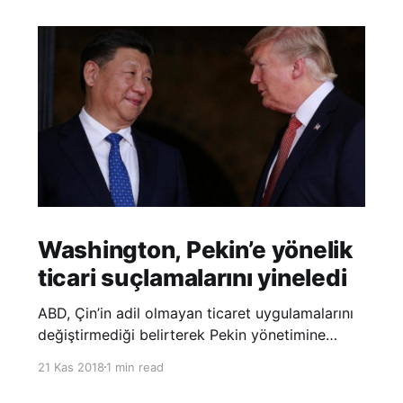
Washington, Pekin’e yönelik
ticari suçlamalarını yineledi
ABD, Çin’in adil olmayan ticaret uygulamalarını
değiştirmediği belirterek Pekin yönetimine
yönelik suçlamalarını yineledi. ABD Ticaret
21 Kas 2018
1 min read
Temsilciliği’nin Çin’in fikri mülkiyet ve teknoloji
transfer politikalarına dair hazırladığı ‘Section