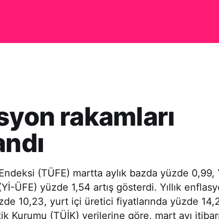
syon rakamları
andı
 Endeksi (TÜFE) martta aylık bazda yüzde 0,99, Y
(Yİ-ÜFE) yüzde 1,54 artış gösterdi. Yıllık enflasy
zde 10,23, yurt içi üretici fiyatlarında yüzde 14,
tik Kurumu (TÜİK) verilerine göre, mart ayı itibar