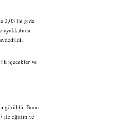
e 2,03 ile gıda
ve ayakkabıda
aydedildi.
llü içecekler ve
da görüldü. Bunu
7 ile eğitim ve