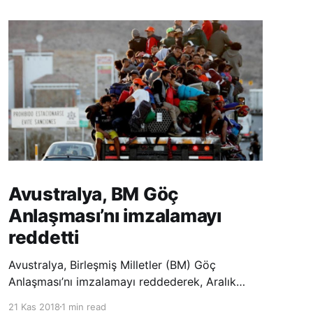
Avustralya, BM Göç
Anlaşması’nı imzalamayı
reddetti
Avustralya, Birleşmiş Milletler (BM) Göç
Anlaşması’nı imzalamayı reddederek, Aralık
ayında Fas’ta düzenlenecek olan uluslararası
21 Kas 2018
1 min read