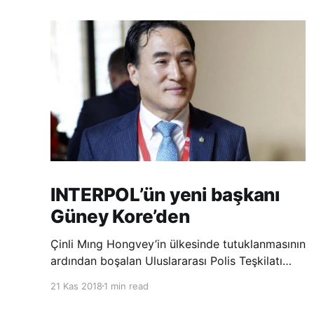
INTERPOL’ün yeni başkanı
Güney Kore’den
Çinli Mıng Hongvey’in ülkesinde tutuklanmasının
ardından boşalan Uluslararası Polis Teşkilatı
(INTERPOL) Başkanlığına Güney Koreli Kim
21 Kas 2018
1 min read
Jong Yang seçildi. INTERPOL Genel Kurulu’nun
Dubai’deki toplantısında yapılan seçimde,