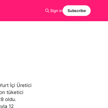
Sign in
Subscribe
urt İçi Üretici
on tüketici
28 oldu.
ıyla 12