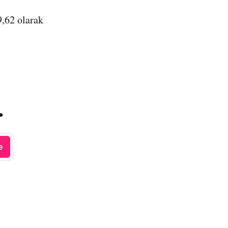
9,62 olarak
.
e