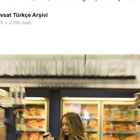
vsat Türkçe Arşivi
18
•
2 min read