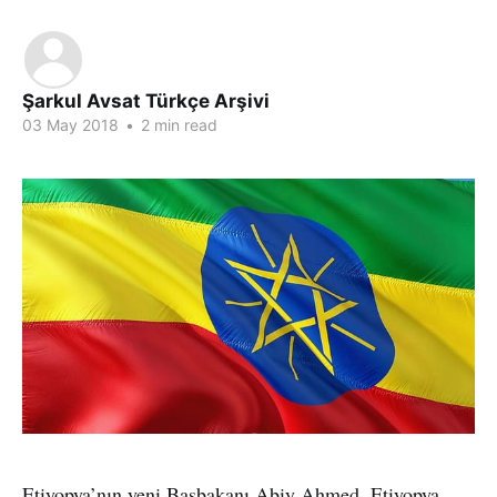
Şarkul Avsat Türkçe Arşivi
03 May 2018
•
2 min read
Etiyopya’nın yeni Başbakanı Abiy Ahmed, Etiyopya