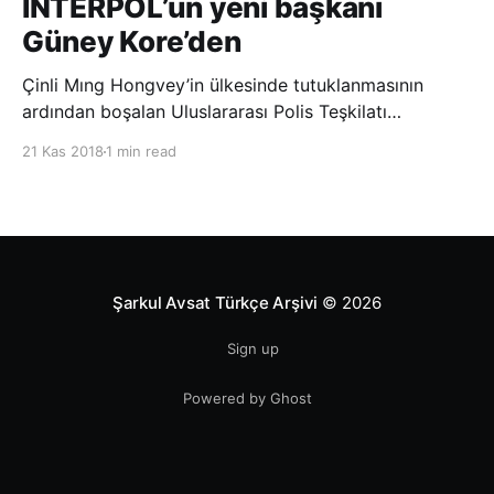
INTERPOL’ün yeni başkanı
Güney Kore’den
Çinli Mıng Hongvey’in ülkesinde tutuklanmasının
ardından boşalan Uluslararası Polis Teşkilatı
(INTERPOL) Başkanlığına Güney Koreli Kim Jong Yang
21 Kas 2018
1 min read
seçildi. INTERPOL Genel Kurulu’nun Dubai’deki
toplantısında yapılan seçimde, oyların 3’te 2’sini
kazanan Kim, teşkilatın yeni
Şarkul Avsat Türkçe Arşivi
© 2026
Sign up
Powered by Ghost