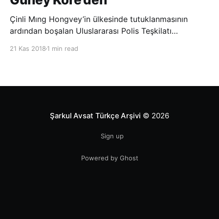
Çinli Mıng Hongvey’in ülkesinde tutuklanmasının
ardından boşalan Uluslararası Polis Teşkilatı
(INTERPOL) Başkanlığına Güney Koreli Kim Jong Yang
21 Kas 2018
1 min read
seçildi. INTERPOL Genel Kurulu’nun Dubai’deki
toplantısında yapılan seçimde, oyların 3’te 2’sini
kazanan Kim, teşkilatın yeni
Şarkul Avsat Türkçe Arşivi
© 2026
Sign up
Powered by Ghost