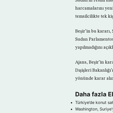
Sudan’ın resmi hab
harcamalarını yenid
temsilcilikte tek 
Beşir’in bu kararı
Sudan Parlamentos
yapılmadığını açık
Ajans, Beşir’in kar
Dışişleri Bakanlığı
yönünde karar alınd
Daha fazla
Türkiye’de konut sat
Washington, Suriye’