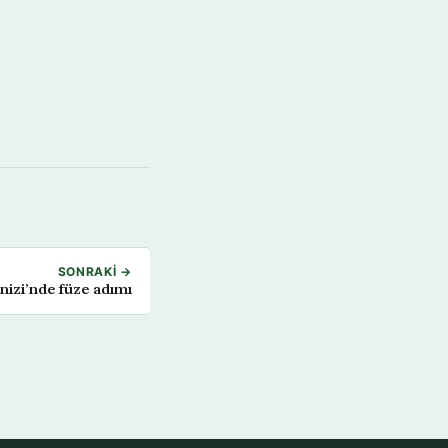
SONRAKI →
izi’nde füze adımı