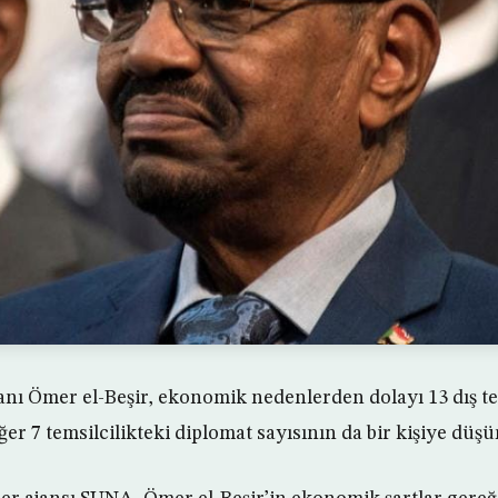
nı Ömer el-Beşir, ekonomik nedenlerden dolayı 13 dış te
ğer 7 temsilcilikteki diplomat sayısının da bir kişiye düşü