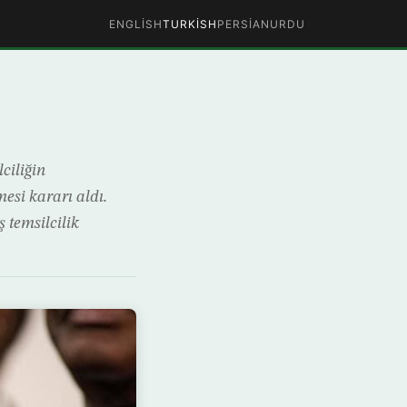
ENGLISH
TURKISH
PERSIAN
URDU
ciliğin
mesi kararı aldı.
 temsilcilik