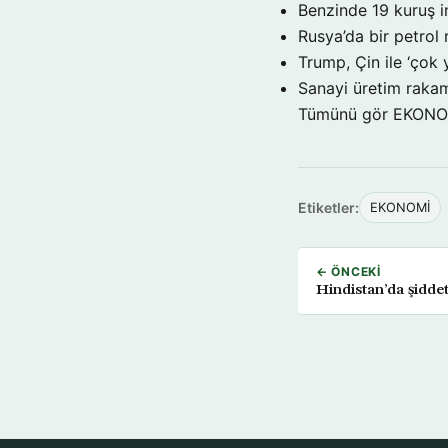
Benzinde 19 kuruş i
Rusya’da bir petrol 
Trump, Çin ile ‘çok 
Sanayi üretim rakam
Tümünü gör EKON
Etiketler:
EKONOMİ
← ÖNCEKI
Hindistan’da şiddet