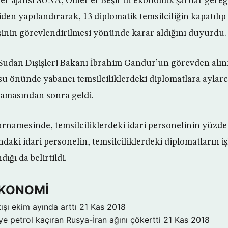
er ajansı SUNA, Ömer el-Beşir’in ekonomik şartlar gereği 
en yapılandırarak, 13 diplomatik temsilciliğin kapatılıp
kişinin görevlendirilmesi yönünde karar aldığını duyurdu.
, Sudan Dışişleri Bakanı İbrahim Gandur’un görevden al
u önünde yabancı temsilciliklerdeki diplomatlara aylar
lamasından sonra geldi.
arnamesinde, temsilciliklerdeki idari personelinin yüzde 
’ndaki idari personelin, temsilciliklerdeki diplomatların i
ığı da belirtildi.
 EKONOMİ
ışı ekim ayında arttı
21 Kas 2018
ye petrol kaçıran Rusya-İran ağını çökertti
21 Kas 2018