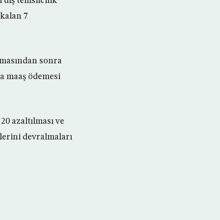
dış temsilcilik
 kalan 7
ınmasından sonra
ca maaş ödemesi
20 azaltılması ve
şlerini devralmaları