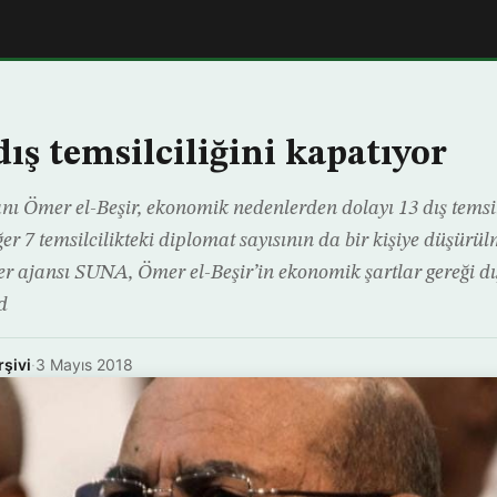
ış temsilciliğini kapatıyor
ı Ömer el-Beşir, ekonomik nedenlerden dolayı 13 dış temsil
er 7 temsilcilikteki diplomat sayısının da bir kişiye düşürül
r ajansı SUNA, Ömer el-Beşir’in ekonomik şartlar gereği dış
d
rşivi
·
3 Mayıs 2018