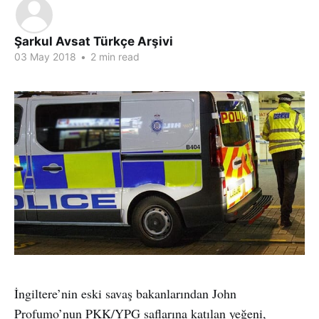
Şarkul Avsat Türkçe Arşivi
03 May 2018
•
2 min read
İngiltere’nin eski savaş bakanlarından John
Profumo’nun PKK/YPG saflarına katılan yeğeni,