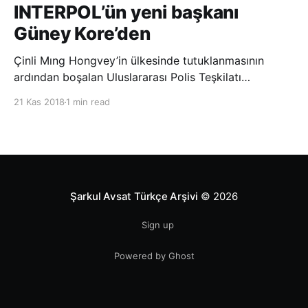
INTERPOL’ün yeni başkanı
Güney Kore’den
Çinli Mıng Hongvey’in ülkesinde tutuklanmasının
ardından boşalan Uluslararası Polis Teşkilatı
(INTERPOL) Başkanlığına Güney Koreli Kim Jong Yang
21 Kas 2018
1 min read
seçildi. INTERPOL Genel Kurulu’nun Dubai’deki
toplantısında yapılan seçimde, oyların 3’te 2’sini
kazanan Kim, teşkilatın yeni
Şarkul Avsat Türkçe Arşivi
© 2026
Sign up
Powered by Ghost