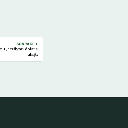
SONRAKI →
 1,7 trilyon dolara
ulaştı