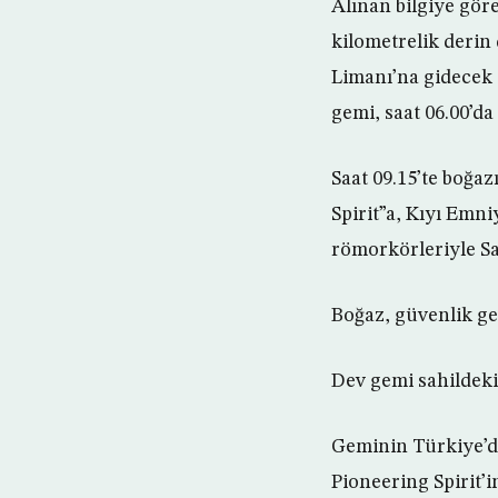
Alınan bilgiye gör
kilometrelik derin
Limanı’na gidecek 
gemi, saat 06.00’d
Saat 09.15’te boğaz
Spirit”a, Kıyı Emn
römorkörleriyle Sah
Boğaz, güvenlik ger
Dev gemi sahildeki
Geminin Türkiye’dek
Pioneering Spirit’