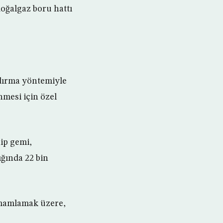
oğalgaz boru hattı
ldırma yöntemiyle
nmesi için özel
hip gemi,
ğında 22 bin
tamamlamak üzere,