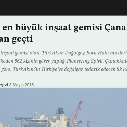
en büyük inşaat gemisi Çana
an geçti
inşaat gemisi olan, TürkAkım Doğalgaz Boru Hattı’nın deri
keden 562 kişinin görev yaptığı Pioneering Spirit, Çanakkal
e göre, TürkAkım’ın Türkiye’ye doğalgaz tedarik edecek ilk h
rşivi
·
3 Mayıs 2018