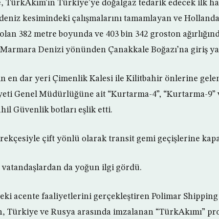
e, TürkAkım’ın Türkiye’ye doğalgaz tedarik edecek ilk ha
 deniz kesimindeki çalışmalarını tamamlayan ve Holland
olan 382 metre boyunda ve 403 bin 342 groston ağırlığınd
a Marmara Denizi yönünden Çanakkale Boğazı’na giriş ya
ın en dar yeri Çimenlik Kalesi ile Kilitbahir önlerine gel
iyeti Genel Müdürlüğüne ait “Kurtarma-4”, “Kurtarma-9”
il Güvenlik botları eşlik etti.
ekçesiyle çift yönlü olarak transit gemi geçişlerine kapat
 vatandaşlardan da yoğun ilgi gördü.
i acente faaliyetlerini gerçekleştiren Polimar Shipping y
in, Türkiye ve Rusya arasında imzalanan “TürkAkımı” pr