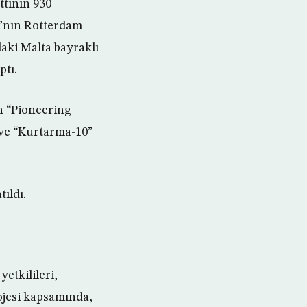
ttının 930
a’nın Rotterdam
aki Malta bayraklı
ptı.
en “Pioneering
 ve “Kurtarma-10”
ıldı.
etkilileri,
ojesi kapsamında,