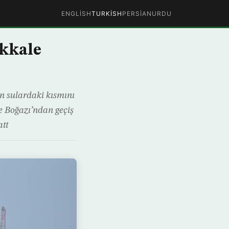
ENGLISH
TURKISH
PERSIAN
URDU
kkale
n sulardaki kısmını
e Boğazı’ndan geçiş
att