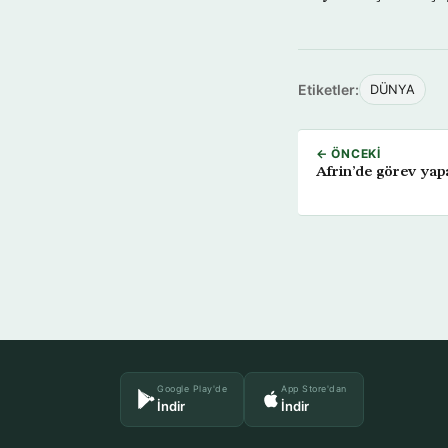
Etiketler:
DÜNYA
← ÖNCEKI
Afrin’de görev ya
Google Play'de
App Store'dan
İndir
İndir