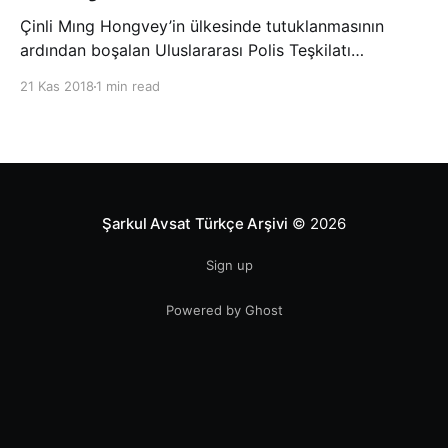
Çinli Mıng Hongvey’in ülkesinde tutuklanmasının
ardından boşalan Uluslararası Polis Teşkilatı
(INTERPOL) Başkanlığına Güney Koreli Kim Jong Yang
21 Kas 2018
1 min read
seçildi. INTERPOL Genel Kurulu’nun Dubai’deki
toplantısında yapılan seçimde, oyların 3’te 2’sini
kazanan Kim, teşkilatın yeni
Şarkul Avsat Türkçe Arşivi
© 2026
Sign up
Powered by Ghost