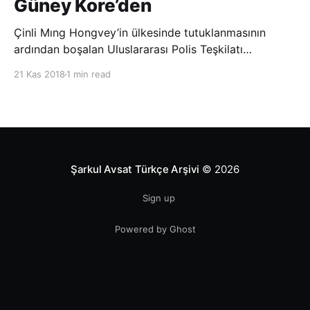
Güney Kore’den
Çinli Mıng Hongvey’in ülkesinde tutuklanmasının
ardından boşalan Uluslararası Polis Teşkilatı
(INTERPOL) Başkanlığına Güney Koreli Kim Jong Yang
21 Kas 2018
1 min read
seçildi. INTERPOL Genel Kurulu’nun Dubai’deki
toplantısında yapılan seçimde, oyların 3’te 2’sini
kazanan Kim, teşkilatın yeni
Şarkul Avsat Türkçe Arşivi
© 2026
Sign up
Powered by Ghost