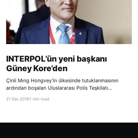
INTERPOL’ün yeni başkanı
Güney Kore’den
Çinli Mıng Hongvey’in ülkesinde tutuklanmasının
ardından boşalan Uluslararası Polis Teşkilatı
(INTERPOL) Başkanlığına Güney Koreli Kim Jong Yang
21 Kas 2018
1 min read
seçildi. INTERPOL Genel Kurulu’nun Dubai’deki
toplantısında yapılan seçimde, oyların 3’te 2’sini
kazanan Kim, teşkilatın yeni