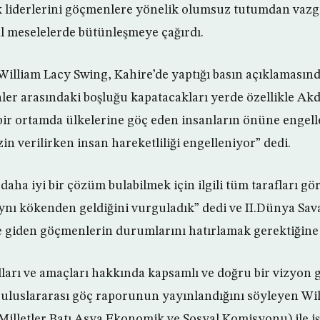
k liderlerini göçmenlere yönelik olumsuz tutumdan vaz
l meselelerde bütünleşmeye çağırdı.
illiam Lacy Swing, Kahire’de yaptığı basın açıklamasında
nler arasındaki boşluğu kapatacakları yerde özellikle Ak
 bir ortamda ülkelerine göç eden insanların önüne engell
zin verilirken insan hareketliliği engelleniyor” dedi.
daha iyi bir çözüm bulabilmek için ilgili tüm tarafları g
nı kökenden geldiğini vurguladık” dedi ve II.Dünya Sav
 giden göçmenlerin durumlarını hatırlamak gerektiğine 
arı ve amaçları hakkında kapsamlı ve doğru bir vizyon g
 uluslararası göç raporunun yayınlandığını söyleyen Wi
illetler Batı Asya Ekonomik ve Sosyal Komisyonu) ile işb