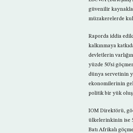
güvenilir kaynakla
müzakerelerde kull
Raporda iddia edil
kalkınmaya katkıd
devletlerin varlığı
yüzde 50’si göçme
dünya servetinin y
ekonomilerinin ge
politik bir yük olu
IOM Direktörü, göç
ülkelerinkinin ise
Batı Afrikalı göçme