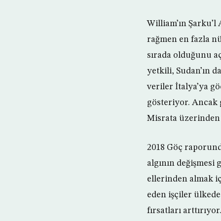
William’ın Şarku’l 
rağmen en fazla nü
sırada olduğunu aç
yetkili, Sudan’ın d
veriler İtalya’ya 
gösteriyor. Ancak 
Misrata üzerinden 
2018 Göç raporund
algının değişmesi g
ellerinden almak i
eden işçiler ülked
fırsatları arttırıy