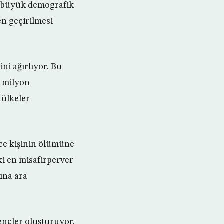
da büyük demografik
en geçirilmesi
ni ağırlıyor. Bu
r milyon
 ülkeler
ce kişinin ölümüne
ki en misafirperver
ına ara
ençler oluşturuyor.