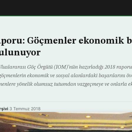
aporu: Göçmenler ekonomik 
bulunuyor
 Uluslararası Göç Örgütü (IOM)’nün hazırladığı 2018 rapor
 göçmenlerin ekonomik ve sosyal alanlardaki başarılarını öv
çmenlere yönelik olumsuz tutumdan vazgeçmeye ve onlarla e
rşivi
·
3 Temmuz 2018