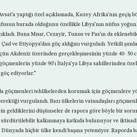
Avsat’a yaptığı özel açıklamada, Kuzey Afrika’nın geçiş b
fusun burada olduğunu özellikle Libya’nın nüfus yoğunl
ıkladı. Buna Mısır, Cezayir, Tunus ve Fas’ın da eklenebi
a Çad ve Etiyopya’dan göç aldığını vurguladı. Yetkili şunla
göçün Akdeniz üzerinden gerçekleşmesinin yüzde 40- 50 c
göçmenlerin yüzde 90’ı İtalya’ya Libya sahillerinden özel
göç ediyorlar.”
a göçmenleri tehlikelerden korumak için göçmenlere y
erektiği vurgulandı. Bazı ülkelerin vatandaşları göçmenle
çin geldiklerini düşünseler de rapora göre böyle bir sor
e sürdürülebilir kalkınmaya katkıda bulunuyor ve iktisad
or. Dünyada hiçbir ülke kendi başına yetemiyor. Raporda b