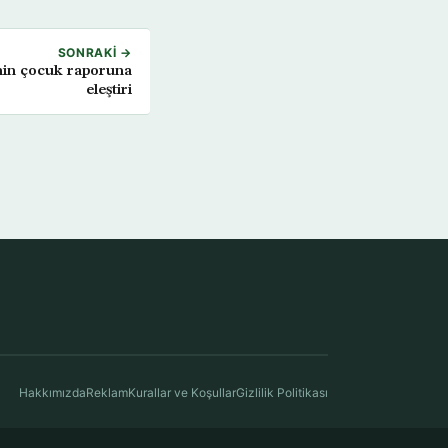
SONRAKI →
in çocuk raporuna
eleştiri
Hakkımızda
Reklam
Kurallar ve Koşullar
Gizlilik Politikası