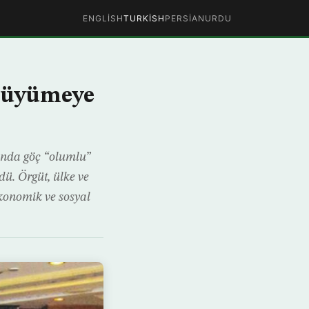
ENGLISH
TURKISH
PERSIAN
URDU
büyümeye
unda göç “olumlu”
dü. Örgüt, ülke ve
konomik ve sosyal