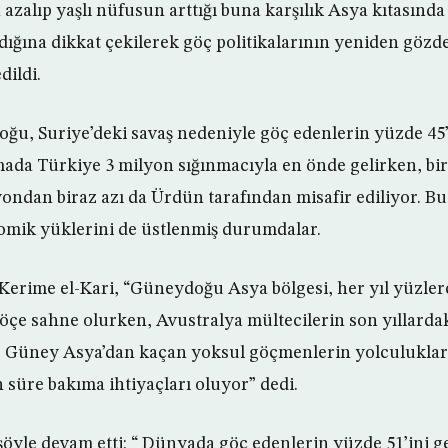
azalıp yaşlı nüfusun arttığı buna karşılık Asya kıtasın
dığına dikkat çekilerek göç politikalarının yeniden gözd
dildi.
ğu, Suriye’deki savaş nedeniyle göç edenlerin yüzde 45’i
ada Türkiye 3 milyon sığınmacıyla en önde gelirken, bi
yondan biraz azı da Ürdün tarafından misafir ediliyor. Bu
mik yüklerini de üstlenmiş durumdalar.
erime el-Kari, “Güneydoğu Asya bölgesi, her yıl yüzler
öçe sahne olurken, Avustralya mültecilerin son yıllarda
le Güney Asya’dan kaçan yoksul göçmenlerin yolculuklar
 süre bakıma ihtiyaçları oluyor” dedi.
şöyle devam etti: “ Dünyada göç edenlerin yüzde 51’ini g