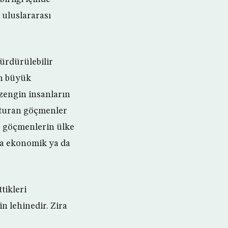
 uluslararası
sürdürülebilir
an büyük
 zengin insanların
şturan göçmenler
r göçmenlerin ülke
da ekonomik ya da
tikleri
n lehinedir. Zira