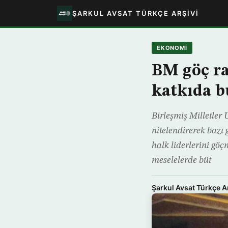
ŞARKUL AVSAT TÜRKÇE ARŞIVI
EKONOMİ
BM göç r
katkıda 
Birleşmiş Milletler
nitelendirerek bazı
halk liderlerini gö
meselelerde büt
Şarkul Avsat Türkçe A