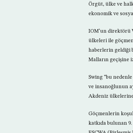
Örgüt, ülke ve hal
ekonomik ve sosya
IOM’un direktörü W
ülkeleri ile göçme
haberlerin geldiği
Malların geçişine i
Swing “bu nedenle 
ve insanoğlunun ay
Akdeniz ülkelerine
Göçmenlerin koşull
katkıda bulunan 9.
ESCWA (Birleşmiş M