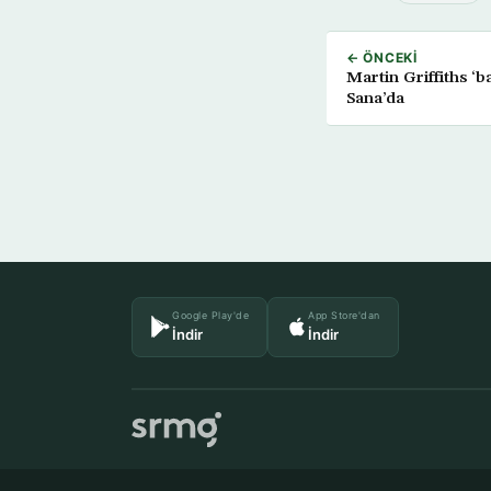
← ÖNCEKI
Martin Griffiths ‘ba
Sana’da
Google Play'de
App Store'dan
İndir
İndir