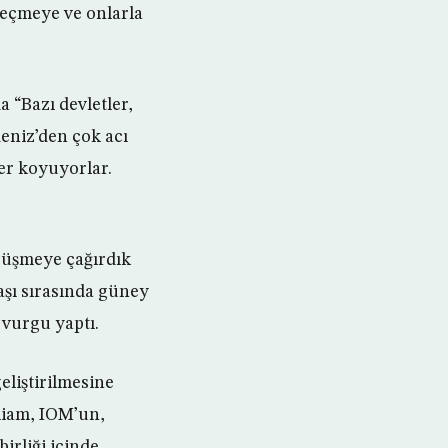
geçmeye ve onlarla
 “Bazı devletler,
deniz’den çok acı
er koyuyorlar.
örüşmeye çağırdık
aşı sırasında güney
vurgu yaptı.
eliştirilmesine
liam, IOM’un,
irliği içinde