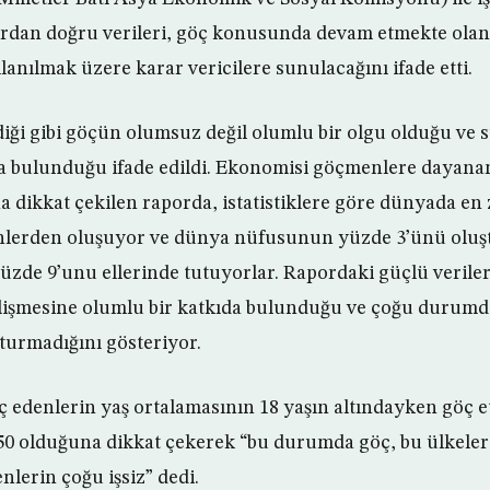
rdan doğru verileri, göç konusunda devam etmekte olan
anılmak üzere karar vericilere sunulacağını ifade etti.
diği gibi göçün olumsuz değil olumlu bir olgu olduğu ve 
a bulunduğu ifade edildi. Ekonomisi göçmenlere dayan
na dikkat çekilen raporda, istatistiklere göre dünyada en
nlerden oluşuyor ve dünya nüfusunun yüzde 3’ünü olu
üzde 9’unu ellerinde tutuyorlar. Rapordaki güçlü verile
lişmesine olumlu bir katkıda bulunduğu ve çoğu durum
şturmadığını gösteriyor.
 edenlerin yaş ortalamasının 18 yaşın altındayken göç et
 50 olduğuna dikkat çekerek “bu durumda göç, bu ülkeleri
nlerin çoğu işsiz” dedi.