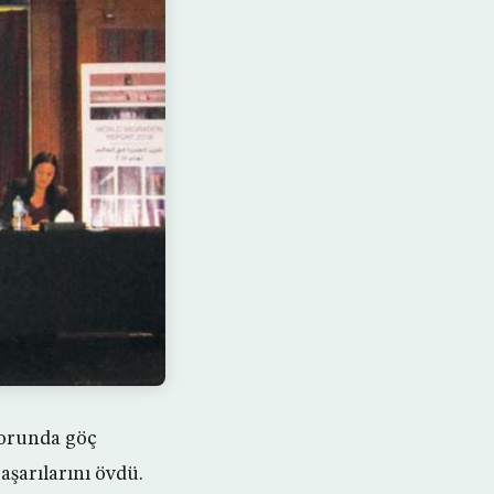
porunda göç
aşarılarını övdü.