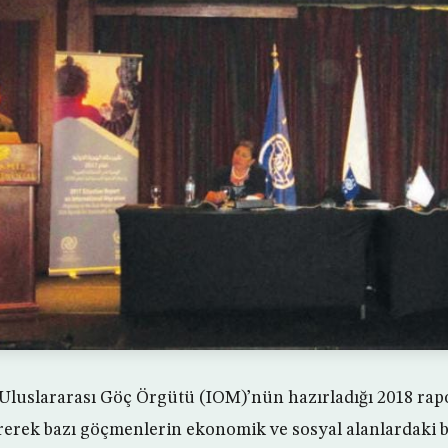
r Uluslararası Göç Örgütü (IOM)’nün hazırladığı 2018 ra
rerek bazı göçmenlerin ekonomik ve sosyal alanlardaki b