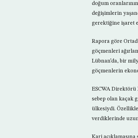
doğum oranlarının 
değişimlerin yaşan
gerektiğine işaret e
Rapora göre Ortado
göçmenleri ağırlam
Lübnan’da, bir mil
göçmenlerin ekono
ESCWA Direktörü K
sebep olan kaçak g
ülkesiydi. Özellik
verdiklerinde uzun
Kari açıklamasına 