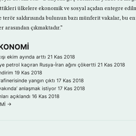
ttikleri ülkelere ekonomik ve sosyal açıdan entegre edilm
 terör saldırısında bulunun bazı münferit vakalar, bu en
er arasından çıkmaktadır.”
 EKONOMİ
ışı ekim ayında arttı
21 Kas 2018
ye petrol kaçıran Rusya-İran ağını çökertti
21 Kas 2018
ndirim
19 Kas 2018
rafinerisinde yangın çıktı
17 Kas 2018
yakında’ anlaşmak istiyor
17 Kas 2018
ları açıklandı
16 Kas 2018
OMİ →