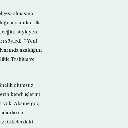
ölgesi olmasına
uğu açısından ilk
leceğini söyleyen
rı söyledi: “ Yeni
ivarında azaldığını
likle Trablus ve
önelik olumsuz
rin kendi işlerini
un yok. Aksine göç
i alanlarda
azı ülkelerdeki