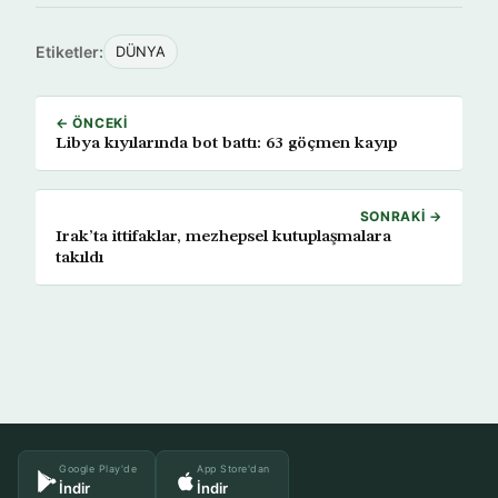
Etiketler:
DÜNYA
← ÖNCEKI
Libya kıyılarında bot battı: 63 göçmen kayıp
SONRAKI →
Irak’ta ittifaklar, mezhepsel kutuplaşmalara
takıldı
Google Play'de
App Store'dan
İndir
İndir