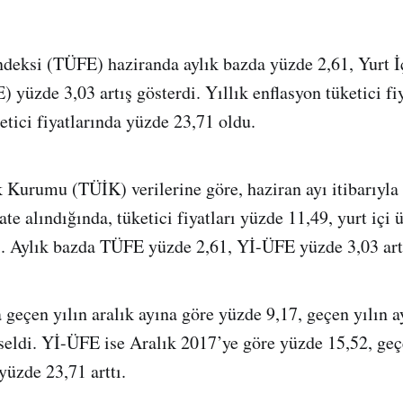
ndeksi (TÜFE) haziranda aylık bazda yüzde 2,61, Yurt İç
 yüzde 3,03 artış gösterdi. Yıllık enflasyon tüketici fi
retici fiyatlarında yüzde 23,71 oldu.
k Kurumu (TÜİK) verilerine göre, haziran ayı itibarıyla 
te alındığında, tüketici fiyatları yüzde 11,49, yurt içi ür
ı. Aylık bazda TÜFE yüzde 2,61, Yİ-ÜFE yüzde 3,03 artı
geçen yılın aralık ayına göre yüzde 9,17, geçen yılın a
eldi. Yİ-ÜFE ise Aralık 2017’ye göre yüzde 15,52, geç
yüzde 23,71 arttı.