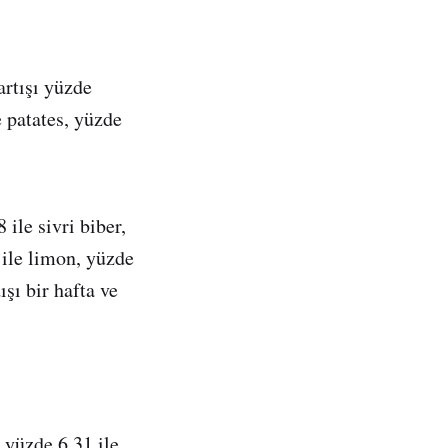
artışı yüzde
e patates, yüzde
ile sivri biber,
2 ile limon, yüzde
ışı bir hafta ve
 yüzde 6,31 ile