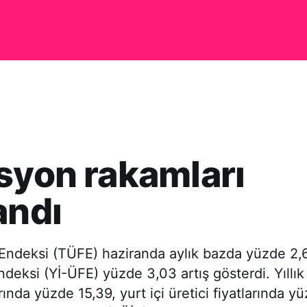
syon rakamları
andı
 Endeksi (TÜFE) haziranda aylık bazda yüzde 2,61
Endeksi (Yİ-ÜFE) yüzde 3,03 artış gösterdi. Yıllı
arında yüzde 15,39, yurt içi üretici fiyatlarında y