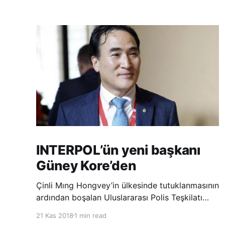
INTERPOL’ün yeni başkanı
Güney Kore’den
Çinli Mıng Hongvey’in ülkesinde tutuklanmasının
ardından boşalan Uluslararası Polis Teşkilatı
(INTERPOL) Başkanlığına Güney Koreli Kim
21 Kas 2018
1 min read
Jong Yang seçildi. INTERPOL Genel Kurulu’nun