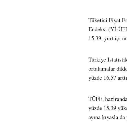
Tüketici Fiyat E
Endeksi (Yİ-ÜFE)
15,39, yurt içi ü
Türkiye İstatisti
ortalamalar dikka
yüzde 16,57 artt
TÜFE, haziranda 
yüzde 15,39 yüks
ayına kıyasla da 