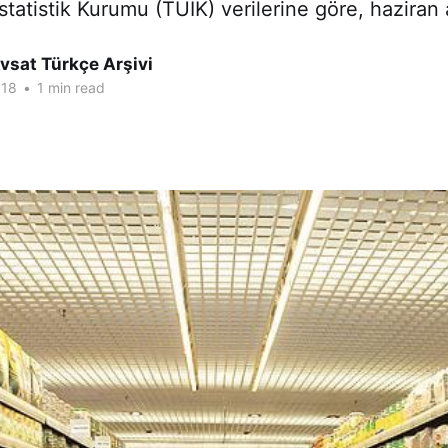
statistik Kurumu (TÜİK) verilerine göre, haziran a
vsat Türkçe Arşivi
018
•
1 min read