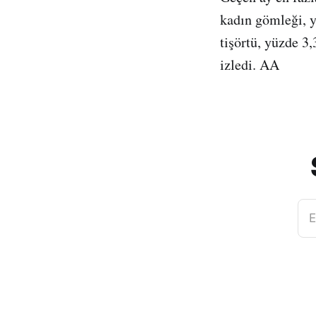
kadın gömleği, y
tişörtü, yüzde 3,
izledi. AA
E