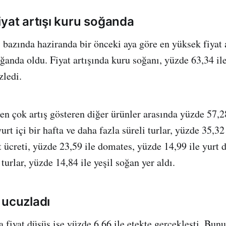
iyat artışı kuru soğanda
ı bazında haziranda bir önceki aya göre en yüksek fiyat 
oğanda oldu. Fiyat artışında kuru soğanı, yüzde 63,34 il
zledi.
en çok artış gösteren diğer ürünler arasında yüzde 57,28 
urt içi bir hafta ve daha fazla süreli turlar, yüzde 35,3
t ücreti, yüzde 23,59 ile domates, yüzde 14,99 ile yurt d
 turlar, yüzde 14,84 ile yeşil soğan yer aldı.
 ucuzladı
 fiyat düşüş ise yüzde 6,66 ile etekte gerçekleşti. Bunu