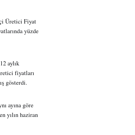
i Üretici Fiyat
yatlarında yüzde
12 aylık
etici fiyatları
ş gösterdi.
ynı ayına göre
en yılın haziran