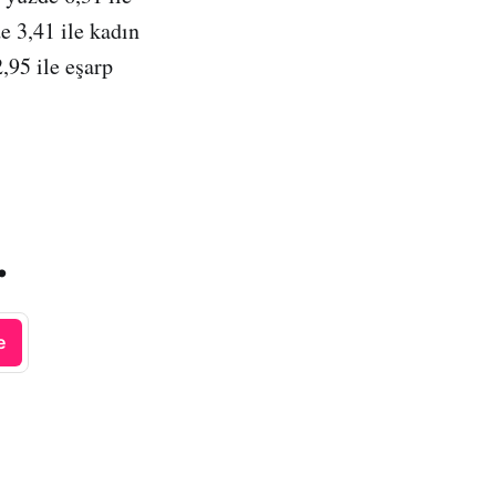
e 3,41 ile kadın
,95 ile eşarp
.
e