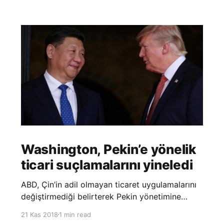
Washington, Pekin’e yönelik
ticari suçlamalarını yineledi
ABD, Çin’in adil olmayan ticaret uygulamalarını
değiştirmediği belirterek Pekin yönetimine
yönelik suçlamalarını yineledi. ABD Ticaret
21 Kas 2018
1 min read
Temsilciliği’nin Çin’in fikri mülkiyet ve teknoloji