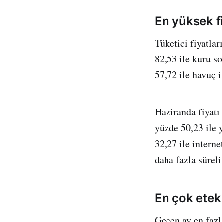
En yüksek f
Tüketici fiyatlar
82,53 ile kuru s
57,72 ile havuç i
Haziranda fiyatı 
yüzde 50,23 ile y
32,27 ile interne
daha fazla süreli
En çok etek
Geçen ay en fazla