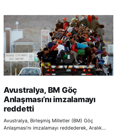
Avustralya, BM Göç
Anlaşması’nı imzalamayı
reddetti
Avustralya, Birleşmiş Milletler (BM) Göç
Anlaşması’nı imzalamayı reddederek, Aralık
ayında Fas’ta düzenlenecek olan uluslararası