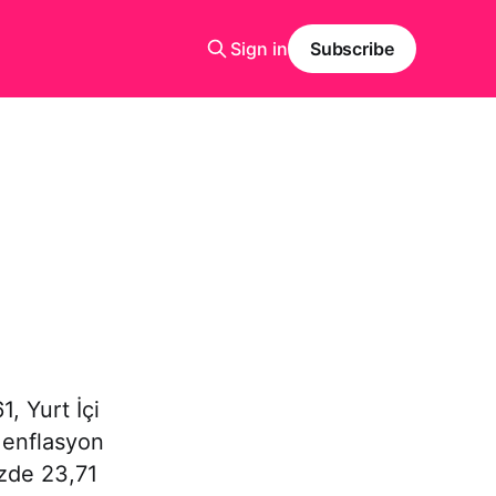
Sign in
Subscribe
, Yurt İçi
k enflasyon
üzde 23,71