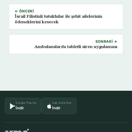
← ÖNCEKI
İsrail Filistinli tutuklular ile şehit ailelerinin
ödeneklerini kesecek
SONRAKI →
Ambulanslarda tabletli siren uygulaması
Google Play'de
App Store'dan
İndir
İndir