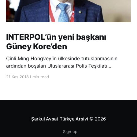
INTERPOL’ün yeni başkanı
Güney Kore’den
Çinli Mıng Hongvey’in ülkesinde tutuklanmasının
ardından boşalan Uluslararası Polis Teşkilatı
(INTERPOL) Başkanlığına Güney Koreli Kim Jong Yang
21 Kas 2018
1 min read
seçildi. INTERPOL Genel Kurulu’nun Dubai’deki
toplantısında yapılan seçimde, oyların 3’te 2’sini
kazanan Kim, teşkilatın yeni
Şarkul Avsat Türkçe Arşivi
© 2026
Sign up