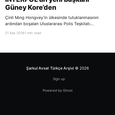
Güney Kore’den
Çinli Mıng Hongvey’in ülkesinde tutuklanmasının
ardından boşalan Uluslararası Polis Teşkilatı
(INTERPOL) Başkanlığına Güney Koreli Kim Jong Yang
21 Kas 2018
1 min read
seçildi. INTERPOL Genel Kurulu’nun Dubai’deki
toplantısında yapılan seçimde, oyların 3’te 2’sini
kazanan Kim, teşkilatın yeni
Şarkul Avsat Türkçe Arşivi
© 2026
Sign up
Powered by Ghost