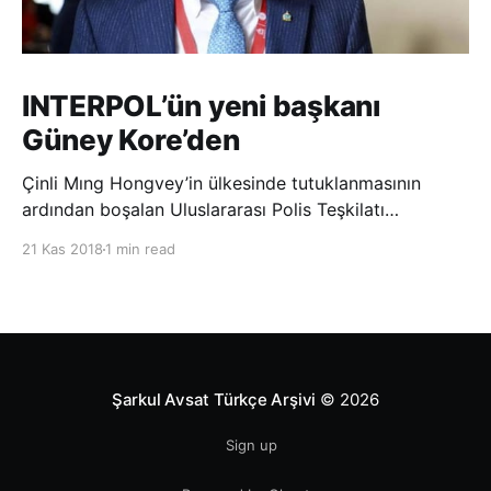
INTERPOL’ün yeni başkanı
Güney Kore’den
Çinli Mıng Hongvey’in ülkesinde tutuklanmasının
ardından boşalan Uluslararası Polis Teşkilatı
(INTERPOL) Başkanlığına Güney Koreli Kim Jong Yang
21 Kas 2018
1 min read
seçildi. INTERPOL Genel Kurulu’nun Dubai’deki
toplantısında yapılan seçimde, oyların 3’te 2’sini
kazanan Kim, teşkilatın yeni
Şarkul Avsat Türkçe Arşivi
© 2026
Sign up