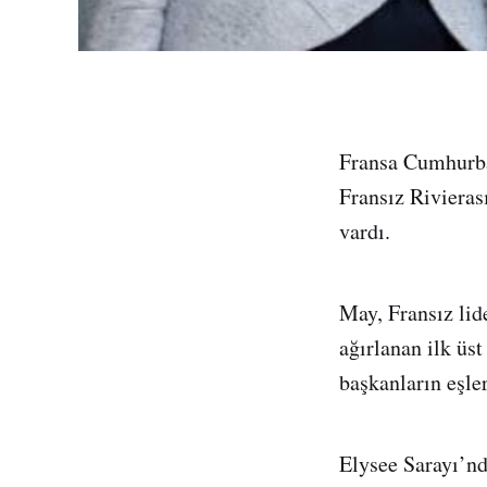
Fransa Cumhurba
Fransız Rivieras
vardı.
May, Fransız lid
ağırlanan ilk üs
başkanların eşle
Elysee Sarayı’nd