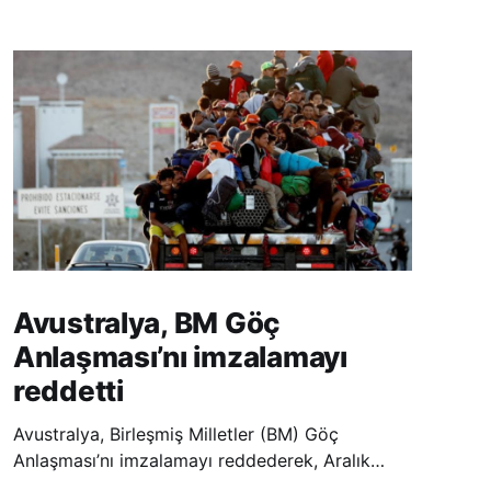
Avustralya, BM Göç
Anlaşması’nı imzalamayı
reddetti
Avustralya, Birleşmiş Milletler (BM) Göç
Anlaşması’nı imzalamayı reddederek, Aralık
ayında Fas’ta düzenlenecek olan uluslararası