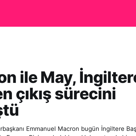
n ile May, İngilter
n çıkış sürecini
ştü
başkanı Emmanuel Macron bugün İngiltere Ba