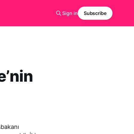
Sign in
Subscribe
e’nin
şbakanı