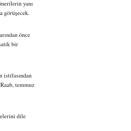
nerilerin yanı
a görüşecek.
larından önce
atik bir
 istifasından
c Raab, temmuz
lerini dile