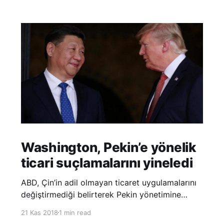
Washington, Pekin’e yönelik
ticari suçlamalarını yineledi
ABD, Çin’in adil olmayan ticaret uygulamalarını
değiştirmediği belirterek Pekin yönetimine
yönelik suçlamalarını yineledi. ABD Ticaret
21 Kas 2018
1 min read
Temsilciliği’nin Çin’in fikri mülkiyet ve teknoloji