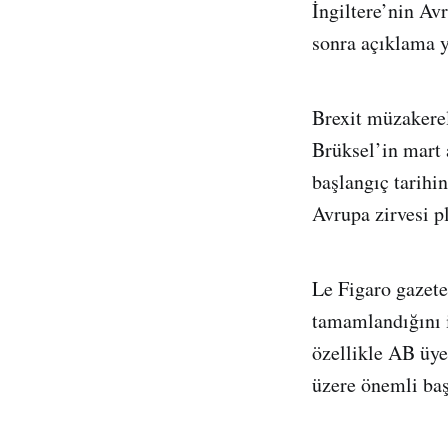
İngiltere’nin Avr
sonra açıklama y
Brexit müzakere
Brüksel’in mart 
başlangıç tarihi
Avrupa zirvesi p
Le Figaro gazet
tamamlandığını 
özellikle AB üye
üzere önemli baş