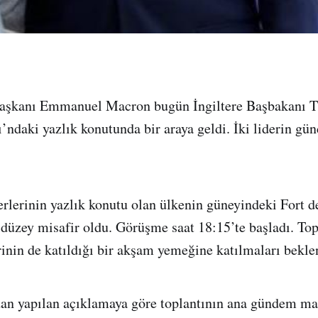
şkanı Emmanuel Macron bugün İngiltere Başbakanı T
ı’ndaki yazlık konutunda bir araya geldi. İki liderin g
erlerinin yazlık konutu olan ülkenin güneyindeki Fort 
t düzey misafir oldu. Görüşme saat 18:15’te başladı. To
rinin de katıldığı bir akşam yemeğine katılmaları bekle
an yapılan açıklamaya göre toplantının ana gündem ma