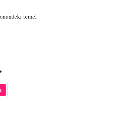
 önündeki temel
.
e