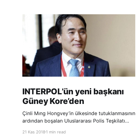
INTERPOL’ün yeni başkanı
Güney Kore’den
Çinli Mıng Hongvey’in ülkesinde tutuklanmasının
ardından boşalan Uluslararası Polis Teşkilatı
(INTERPOL) Başkanlığına Güney Koreli Kim
21 Kas 2018
1 min read
Jong Yang seçildi. INTERPOL Genel Kurulu’nun