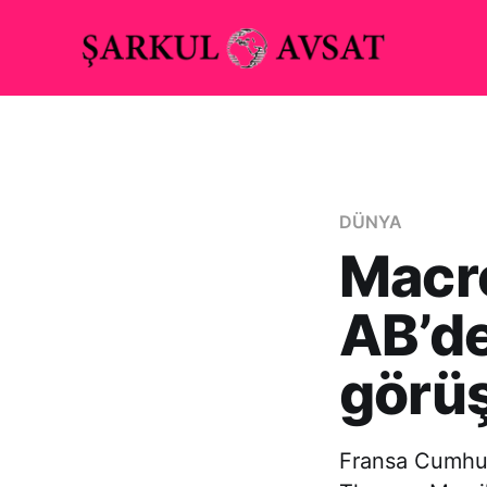
DÜNYA
Macro
AB’de
görü
Fransa Cumhur