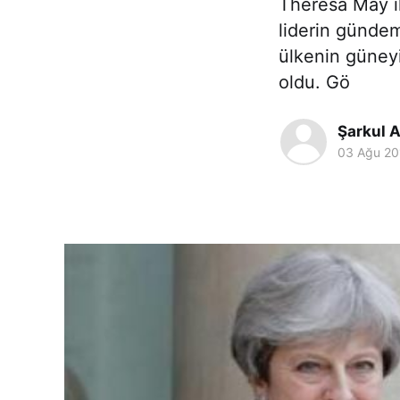
Theresa May il
liderin gündem
ülkenin güneyi
oldu. Gö
Şarkul A
03 Ağu 20