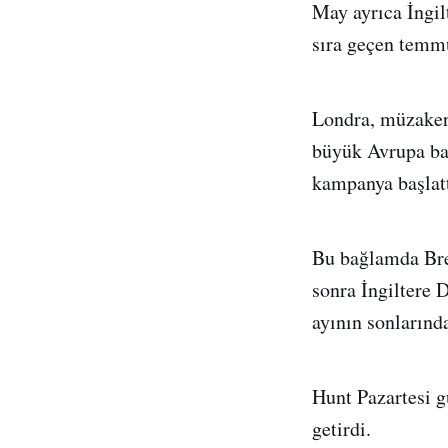
May ayrıca İngil
sıra geçen temmu
Londra, müzakere
büyük Avrupa baş
kampanya başlatt
Bu bağlamda Brex
sonra İngiltere
ayının sonlarında
Hunt Pazartesi g
getirdi.