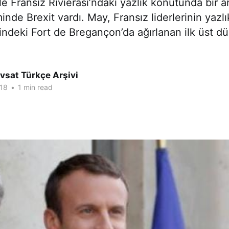
e Fransız Rivierası’ndaki yazlık konutunda bir ar
inde Brexit vardı. May, Fransız liderlerinin yazl
ndeki Fort de Bregançon’da ağırlanan ilk üst dü
vsat Türkçe Arşivi
18
•
1 min read