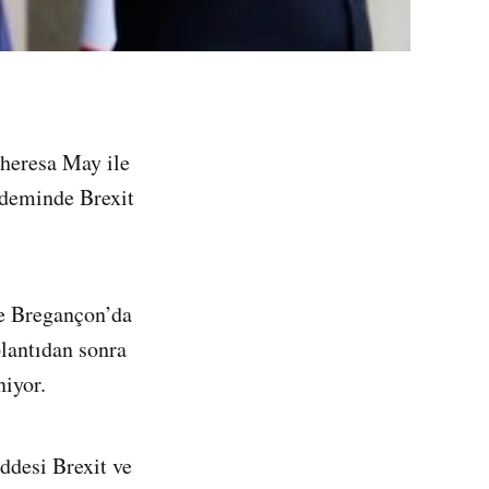
heresa May ile
ündeminde Brexit
de Bregançon’da
plantıdan sonra
niyor.
ddesi Brexit ve