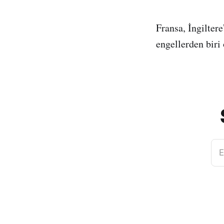
Fransa, İngilte
engellerden biri 
E