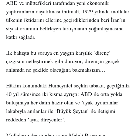
ABD ve müttefikleri tarafından yeni ekonomik
yaptırımların dayatılması ihtimali, 1979 yılında mollalar
ülkenin iktidarını ellerine geçirdiklerinden beri İran’ın
siyasi ortamını belirleyen tartışmanın yoğunlaşmasına
katkı sağladı.
İlk bakışta bu soruya en yaygın karşılık ‘direnç’
çizgisini netleştirmek gibi duruyor; direnişin gerçek
anlamda ne şekilde olacağına bakmaksızın…
Hâkim konumdaki Humeynici seçkin tabaka, geçtiğimiz
40 yıl süresince iki kısma ayrıştı: ABD ile orta yolda
buluşmaya her daim hazır olan ve ‘ayak uyduranlar’
lakabıyla anılanlar ile ‘Büyük Şeytan’ ile iletişimi
reddeden ‘ayak direyenler’.
Mollaların devrimden sonra Mehdi Bazergan