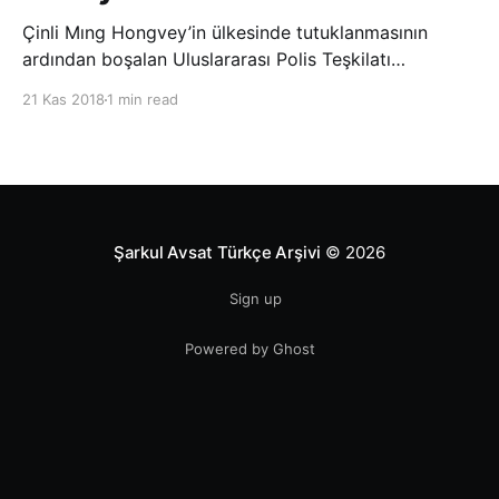
Çinli Mıng Hongvey’in ülkesinde tutuklanmasının
ardından boşalan Uluslararası Polis Teşkilatı
(INTERPOL) Başkanlığına Güney Koreli Kim Jong Yang
21 Kas 2018
1 min read
seçildi. INTERPOL Genel Kurulu’nun Dubai’deki
toplantısında yapılan seçimde, oyların 3’te 2’sini
kazanan Kim, teşkilatın yeni
Şarkul Avsat Türkçe Arşivi
© 2026
Sign up
Powered by Ghost