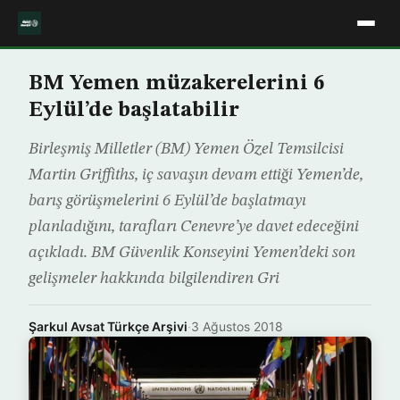
BM Yemen müzakerelerini 6
Eylül’de başlatabilir
Birleşmiş Milletler (BM) Yemen Özel Temsilcisi
Martin Griffiths, iç savaşın devam ettiği Yemen’de,
barış görüşmelerini 6 Eylül’de başlatmayı
planladığını, tarafları Cenevre’ye davet edeceğini
açıkladı. BM Güvenlik Konseyini Yemen’deki son
gelişmeler hakkında bilgilendiren Gri
Şarkul Avsat Türkçe Arşivi
·
3 Ağustos 2018