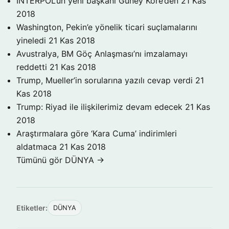
INTERPOL’ün yeni başkanı Güney Kore’den
21 Kas
2018
Washington, Pekin’e yönelik ticari suçlamalarını
yineledi
21 Kas 2018
Avustralya, BM Göç Anlaşması’nı imzalamayı
reddetti
21 Kas 2018
Trump, Mueller’in sorularına yazılı cevap verdi
21
Kas 2018
Trump: Riyad ile ilişkilerimiz devam edecek
21 Kas
2018
Araştırmalara göre ‘Kara Cuma’ indirimleri
aldatmaca
21 Kas 2018
Tümünü gör DÜNYA →
Etiketler:
DÜNYA