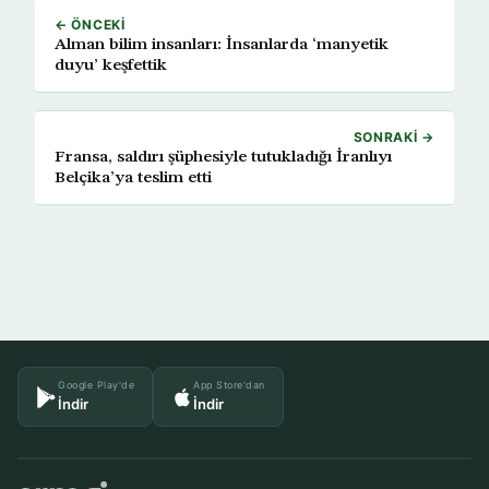
← ÖNCEKI
Alman bilim insanları: İnsanlarda ‘manyetik
duyu’ keşfettik
SONRAKI →
Fransa, saldırı şüphesiyle tutukladığı İranlıyı
Belçika’ya teslim etti
Google Play'de
App Store'dan
İndir
İndir