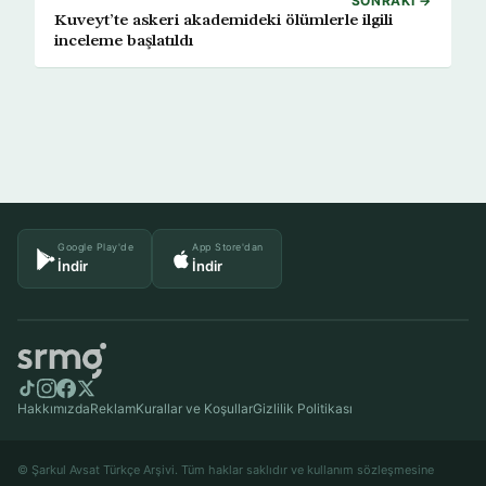
SONRAKI →
Kuveyt’te askeri akademideki ölümlerle ilgili
inceleme başlatıldı
Google Play'de
App Store'dan
İndir
İndir
Hakkımızda
Reklam
Kurallar ve Koşullar
Gizlilik Politikası
© Şarkul Avsat Türkçe Arşivi. Tüm haklar saklıdır ve kullanım sözleşmesine