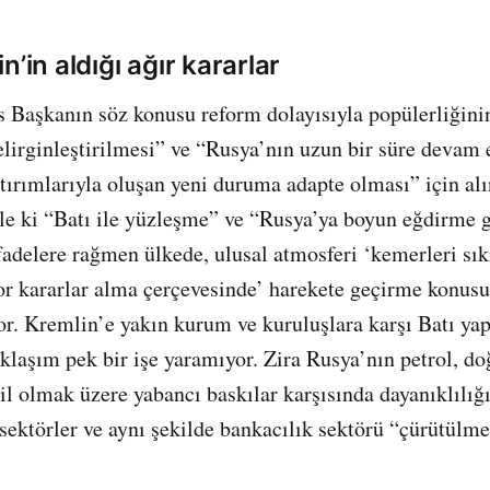
n’in aldığı ağır kararlar
 Başkanın söz konusu reform dolayısıyla popülerliğini
lirginleştirilmesi” ve “Rusya’nın uzun bir süre devam
ırımlarıyla oluşan yeni duruma adapte olması” için alın
yle ki “Batı ile yüzleşme” ve “Rusya’ya boyun eğdirme g
fadelere rağmen ülkede, ulusal atmosferi ‘kemerleri s
zor kararlar alma çerçevesinde’ harekete geçirme konusu
or. Kremlin’e yakın kurum ve kuruluşlara karşı Batı ya
klaşım pek bir işe yaramıyor. Zira Rusya’nın petrol, d
hil olmak üzere yabancı baskılar karşısında dayanıklılığ
 sektörler ve aynı şekilde bankacılık sektörü “çürütülme