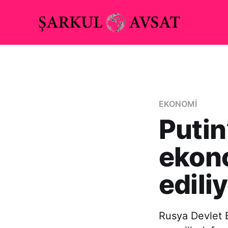
EKONOMİ
Putin
ekono
edili
Rusya Devlet B