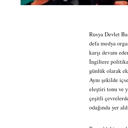
Rusya Devlet Baş
defa medya organ
karşı devam ede
İngiltere politi
günlük olarak ek
Aynı şekilde içs
eleştiri tonu ve
çeşitli çevreler
odağında yer ald