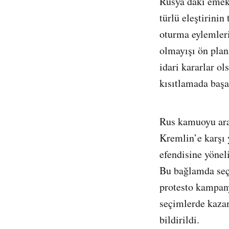
Rusya’daki emekl
türlü eleştirinin
oturma eylemleri
olmayışı ön plan
idari kararlar o
kısıtlamada başa
Rus kamuoyu araş
Kremlin’e karşı 
efendisine yönel
Bu bağlamda seçi
protesto kampany
seçimlerde kazan
bildirildi.