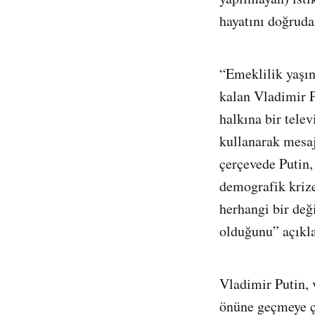
hayatını doğrudan
“Emeklilik yaşın
kalan Vladimir 
halkına bir telev
kullanarak mesa
çerçevede Putin,
demografik krize
herhangi bir değ
olduğunu” açıkla
Vladimir Putin, 
önüne geçmeye ça