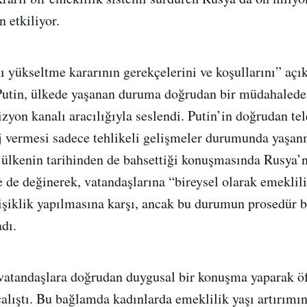
 etkiliyor.
ı yükseltme kararının gerekçelerini ve koşullarını” aç
Putin, ülkede yaşanan duruma doğrudan bir müdahalede
izyon kanalı aracılığıyla seslendi. Putin’in doğrudan te
j vermesi sadece tehlikeli gelişmeler durumunda yaşan
 ülkenin tarihinden de bahsettiği konuşmasında Rusya’n
 de değinerek, vatandaşlarına “bireysel olarak emeklil
işiklik yapılmasına karşı, ancak bu durumun prosedür b
dı.
vatandaşlara doğrudan duygusal bir konuşma yaparak ö
lıştı. Bu bağlamda kadınlarda emeklilik yaşı artırımın