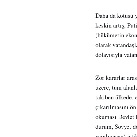
Daha da kötüsü y
keskin artış, Pu
(hükümetin ekon
olarak vatandaşl
dolayısıyla vatan
Zor kararlar aras
üzere, tüm alanla
takiben ülkede, e
çıkarılmasını ön
okuması Devlet D
durum, Sovyet dö
yapılmayan) isti