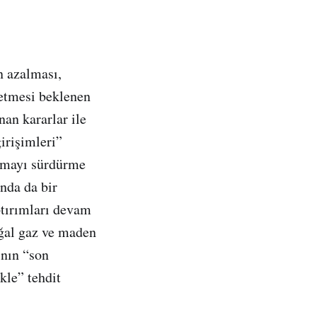
n azalması,
 etmesi beklenen
an kararlar ile
irişimleri”
ıkmayı sürdürme
nda da bir
ptırımları devam
oğal gaz ve maden
ının “son
kle” tehdit