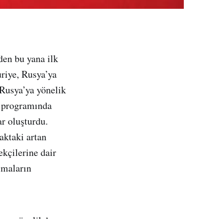
den bu yana ilk
riye, Rusya’ya
Rusya’ya yönelik
ow programında
r oluşturdu.
aktaki artan
ekçilerine dair
şmaların