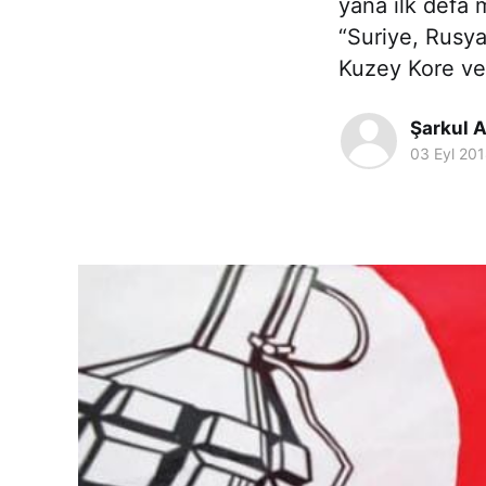
yana ilk defa 
“Suriye, Rusya
Kuzey Kore ve 
Şarkul A
03 Eyl 20