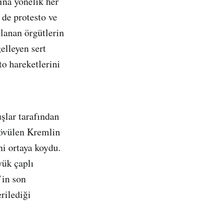
ına yönelik her
e de protesto ve
çlanan örgütlerin
elleyen sert
to hareketlerini
şlar tarafından
n övülen Kremlin
ni ortaya koydu.
yük çaplı
’in son
rilediği