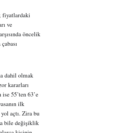
 fiyatlardaki
arı ve
rşısında öncelik
 çabası
 da dahil olmak
zor kararları
n ise 55’ten 63’e
asanın ilk
ol açtı. Zira bu
 bile değişiklik
nlarca kişinin