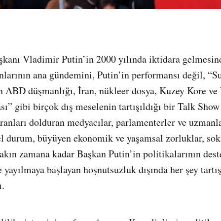
kanı Vladimir Putin’in 2000 yılında iktidara gelmesin
larının ana gündemini, Putin’in performansı değil, “Su
n ABD düşmanlığı, İran, nükleer dosya, Kuzey Kore ve 
kası” gibi birçok dış meselenin tartışıldığı bir Talk Sh
ranları dolduran medyacılar, parlamenterler ve uzmanla
el durum, büyüyen ekonomik ve yaşamsal zorluklar, sok
 yakın zamana kadar Başkan Putin’in politikalarının dest
de yayılmaya başlayan hoşnutsuzluk dışında her şey tartı
ı.