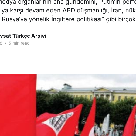
medya organlarının ana gündemini, Putin’in perf
’ya karşı devam eden ABD düşmanlığı, İran, nük
Rusya’ya yönelik İngiltere politikası” gibi birço
vsat Türkçe Arşivi
18
•
5 min read