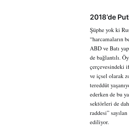
2018’de Puti
Şüphe yok ki Rus
“harcamaların be
ABD ve Batı yapt
de bağlantılı. Ö
çerçevesindeki i
ve içsel olarak 
tereddüt yaşanıy
ederken de bu ya
sektörleri de da
raddesi” sayılan
ediliyor.