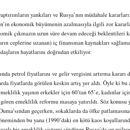
aptırımların yankıları ve Rusya’nın müdahale kararları;
tin’in ekonomik büyümenin azalmasıyla ilgili zor kararl
omik çıkmazın uzun süre devam edeceği beklentileri ka
arın ceplerine uzanan) iç finansman kaynakları sağlama
daşların hayatlarını doğrudan etkiliyor.
ında petrol fiyatlarını ve gelir vergisini artırma kararı
rda fiyatlarda görülen keskin artış yer aldı. Öyle ki bu 
meklilik yaşının erkekler için 60’tan 65’e, kadınlar içi
 gören emeklilik reformu masaya yatırıldı. Söz konusu y
uma’sından geçerken, sokaklarda da öfke patlamasına y
neminden bu yana (1990’daki en kötü kaos koşullarında
krarlı bir emeklilik sistemi sürdüren Rusya’da on milyo