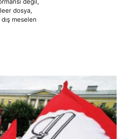
ormansı değil,
leer dosya,
k dış meselen