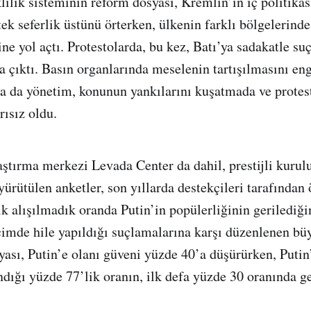
ilik sisteminin reform dosyası, Kremlin’in iç politikas
 tek seferlik üstünü örterken, ülkenin farklı bölgelerind
ne yol açtı. Protestolarda, bu kez, Batı’ya sadakatle su
a çıktı. Basın organlarında meselenin tartışılmasını eng
lsa da yönetim, konunun yankılarını kuşatmada ve protes
rısız oldu.
tırma merkezi Levada Center da dahil, prestijli kurulu
yürütülen anketler, son yıllarda destekçileri tarafında
ik alışılmadık oranda Putin’in popülerliğinin gerilediği
mde hile yapıldığı suçlamalarına karşı düzenlenen bü
ası, Putin’e olanı güveni yüzde 40’a düşürürken, Putin
dığı yüzde 77’lik oranın, ilk defa yüzde 30 oranında ge