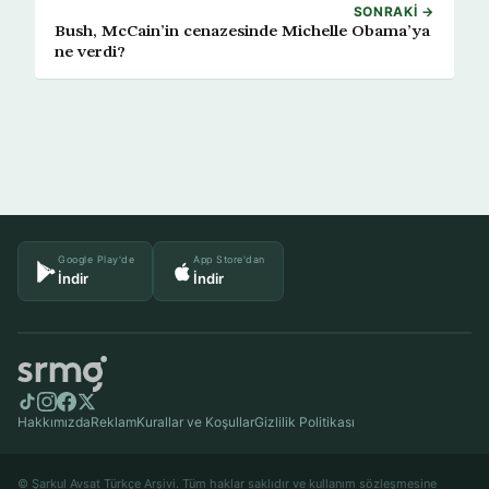
SONRAKI →
Bush, McCain’in cenazesinde Michelle Obama’ya
ne verdi?
Google Play'de
App Store'dan
İndir
İndir
Hakkımızda
Reklam
Kurallar ve Koşullar
Gizlilik Politikası
© Şarkul Avsat Türkçe Arşivi. Tüm haklar saklıdır ve kullanım sözleşmesine