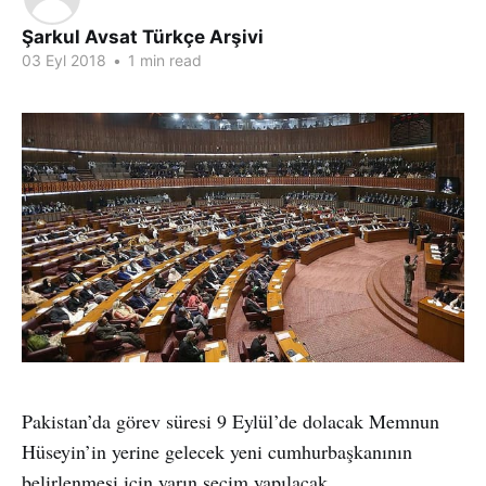
Şarkul Avsat Türkçe Arşivi
03 Eyl 2018
•
1 min read
Pakistan’da görev süresi 9 Eylül’de dolacak Memnun
Hüseyin’in yerine gelecek yeni cumhurbaşkanının
belirlenmesi için yarın seçim yapılacak.