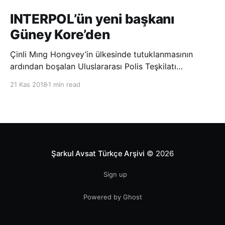
INTERPOL’ün yeni başkanı
Güney Kore’den
Çinli Mıng Hongvey’in ülkesinde tutuklanmasının
ardından boşalan Uluslararası Polis Teşkilatı
(INTERPOL) Başkanlığına Güney Koreli Kim Jong Yang
21 Kas 2018
1 min read
seçildi. INTERPOL Genel Kurulu’nun Dubai’deki
toplantısında yapılan seçimde, oyların 3’te 2’sini
kazanan Kim, teşkilatın yeni
Şarkul Avsat Türkçe Arşivi
© 2026
Sign up
Powered by Ghost