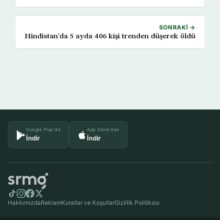
SONRAKI →
Hindistan’da 5 ayda 406 kişi trenden düşerek öldü
Google Play'de
App Store'dan
İndir
İndir
Hakkımızda
Reklam
Kurallar ve Koşullar
Gizlilik Politikası