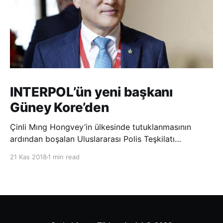
INTERPOL’ün yeni başkanı
Güney Kore’den
Çinli Mıng Hongvey’in ülkesinde tutuklanmasının
ardından boşalan Uluslararası Polis Teşkilatı
(INTERPOL) Başkanlığına Güney Koreli Kim Jong Yang
21 Kas 2018
1 min read
seçildi. INTERPOL Genel Kurulu’nun Dubai’deki
toplantısında yapılan seçimde, oyların 3’te 2’sini
kazanan Kim, teşkilatın yeni