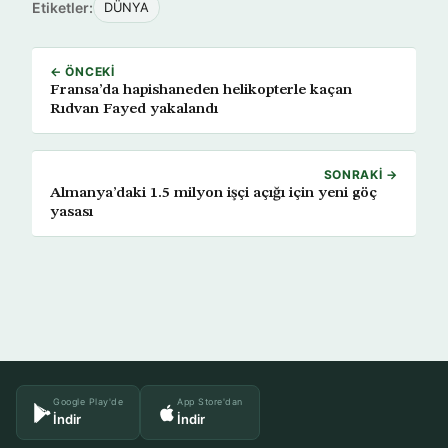
Etiketler:
DÜNYA
← ÖNCEKI
Fransa’da hapishaneden helikopterle kaçan
Rıdvan Fayed yakalandı
SONRAKI →
Almanya’daki 1.5 milyon işçi açığı için yeni göç
yasası
Google Play'de
App Store'dan
İndir
İndir