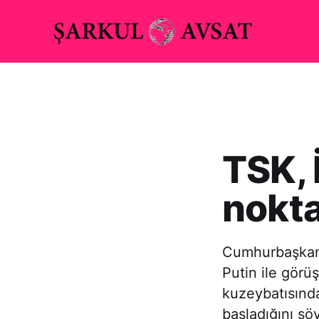
TSK, 
nokta
Cumhurbaşkanı
Putin ile görü
kuzeybatısında
başladığını sö