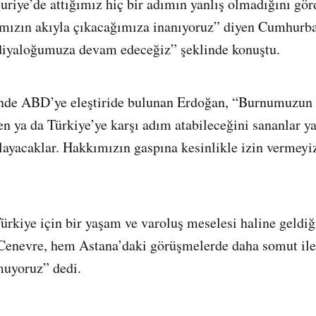
riye’de attığımız hiç bir adımın yanlış olmadığını gö
ımızın akıyla çıkacağımıza inanıyoruz” diyen Cumhurba
 diyaloğumuza devam edeceğiz” şeklinde konuştu.
inde ABD’ye eleştiride bulunan Erdoğan, “Burnumuzun 
n ya da Türkiye’ye karşı adım atabileceğini sananlar y
nlayacaklar. Hakkımızın gaspına kesinlikle izin vermeyiz
Türkiye için bir yaşam ve varoluş meselesi haline geldiğ
enevre, hem Astana’daki görüşmelerde daha somut ile
muyoruz” dedi.