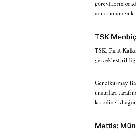
görevlilerin ora
ama tamamen kötü
TSK Menbiç 
TSK, Fırat Kalka
gerçekleştirildi
Genelkurmay Baş
unsurları tarafı
koordineli/bağıms
Mattis: Münb