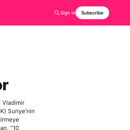
Sign in
Subscribe
or
 Vladimir
SK) Suriye’nin
dirmeye
ğan, “10