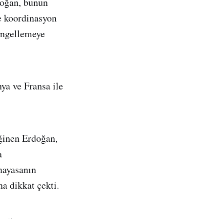
doğan, bunun
le koordinasyon
 engellemeye
ya ve Fransa ile
eğinen Erdoğan,
a
anayasanın
a dikkat çekti.