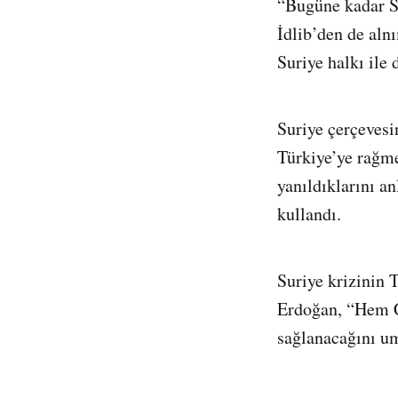
“Bugüne kadar Su
İdlib’den de aln
Suriye halkı ile
Suriye çerçeves
Türkiye’ye rağme
yanıldıklarını a
kullandı.
Suriye krizinin 
Erdoğan, “Hem C
sağlanacağını u