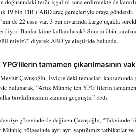
ın doğusundaki terör işgalini sona erdirmekte de kararlı
ık 19 bin TIR’ı ABD araç gereçleriyle oraya gönderdi
’nin de 22 üssü var. 3 bin civarında kargo uçakla sürekl
liyor. Bunlar kime kullanılacak? Sınırın öbür tarafın
değil miyiz?” diyerek ABD’ye eleştiride bulundu.
YPG’lilerin tamamen çıkarılmasının vakt
 Mevlüt Çavuşoğlu, İsviçre’deki temasları kapsamında 
rde bulunarak, “Artık Münbiç’ten YPG’lilerin tamamen 
alka bırakılmasının zamanı geçmiştir” dedi.
 devriye görevinde de değinen Çavuşoğlu, “Takvimde b
 Münbiç bölgesinde ayrı ayrı yaptığımız tatbikatlar ve 