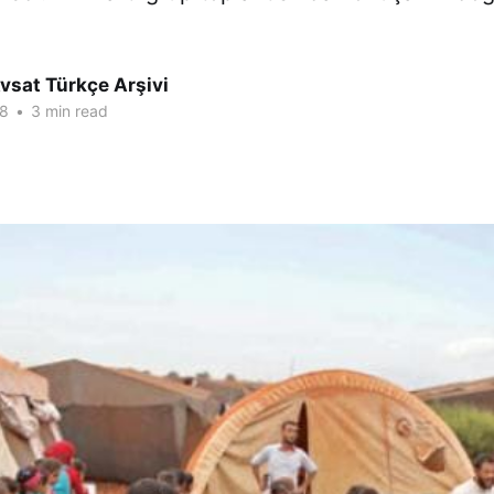
vsat Türkçe Arşivi
18
•
3 min read