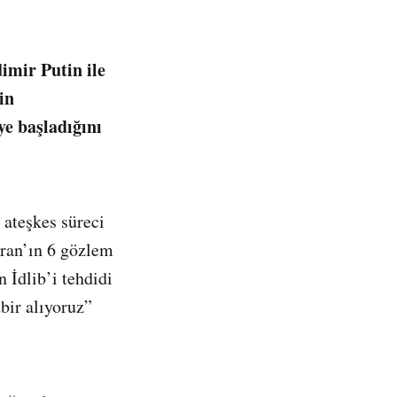
mir Putin ile
in
ye başladığını
 ateşkes süreci
İran’ın 6 gözlem
 İdlib’i tehdidi
dbir alıyoruz”