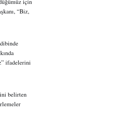
rdüğümüz için
şkanı, “Biz,
dibinde
akında
” ifadelerini
ini belirten
rlemeler