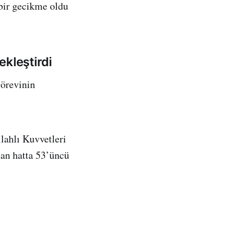
 bir gecikme oldu
kleştirdi
görevinin
ahlı Kuvvetleri
lan hatta 53’üncü