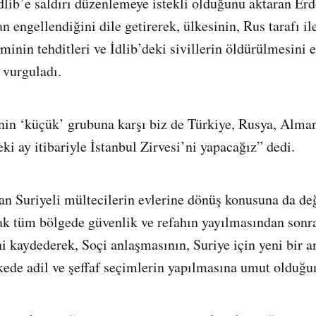
dlib’e saldırı düzenlemeye istekli olduğunu aktaran Er
n engellendiğini dile getirerek, ülkesinin, Rus tarafı i
iminin tehditleri ve İdlib’deki sivillerin öldürülmesini
 vurguladı.
n ‘küçük’ grubuna karşı biz de Türkiye, Rusya, Alman
i ay itibariyle İstanbul Zirvesi’ni yapacağız” dedi.
an Suriyeli mültecilerin evlerine dönüş konusuna da d
ak tüm bölgede güvenlik ve refahın yayılmasından sonr
ni kaydederek, Soçi anlaşmasının, Suriye için yeni bir 
kede adil ve şeffaf seçimlerin yapılmasına umut olduğun