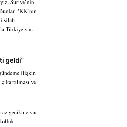
yız. Suriye’nin
. Bunlar PKK’nın
i silah
da Türkiye var.
i geldi”
gündeme ilişkin
çıkartılması ve
iraz gecikme var
kolluk