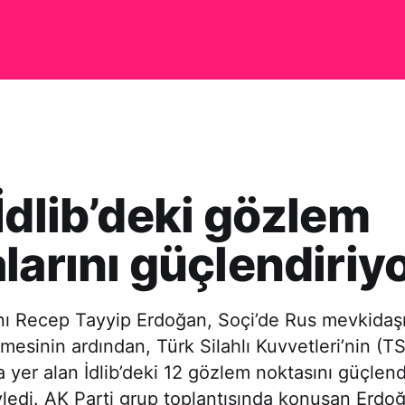
İdlib’deki gözlem
larını güçlendiriy
 Recep Tayyip Erdoğan, Soçi’de Rus mevkidaşı
şmesinin ardından, Türk Silahlı Kuvvetleri’nin (T
 yer alan İdlib’deki 12 gözlem noktasını güçlen
yledi. AK Parti grup toplantısında konuşan Erdo