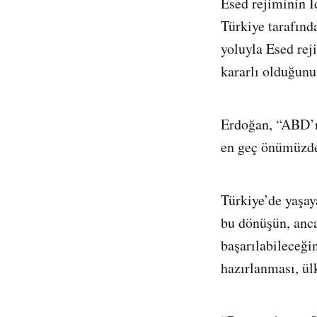
Esed rejiminin İ
Türkiye tarafında
yoluyla Esed rej
kararlı olduğunu
Erdoğan, “ABD’ni
en geç önümüzdek
Türkiye’de yaşay
bu dönüşün, anc
başarılabileceği
hazırlanması, ül