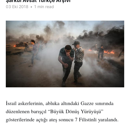
Şarkul Avsat Türkçe Arşivi
03 Eki 2018
•
1 min read
İsrail askerlerinin, abluka altındaki Gazze sınırında
düzenlenen barışçıl “Büyük Dönüş Yürüyüşü”
gösterilerinde açtığı ateş sonucu 7 Filistinli yaralandı.