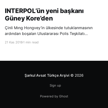
INTERPOL’ün yeni başkanı
Güney Kore’den
Çinli Mıng Hongvey’in ülkesinde tutuklanmasının
ardından boşalan Uluslararası Polis Teşkilatı
(INTERPOL) Başkanlığına Güney Koreli Kim Jong Yang
21 Kas 2018
1 min read
seçildi. INTERPOL Genel Kurulu’nun Dubai’deki
toplantısında yapılan seçimde, oyların 3’te 2’sini
kazanan Kim, teşkilatın yeni
Şarkul Avsat Türkçe Arşivi
© 2026
Sign up
Powered by Ghost