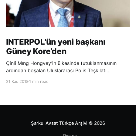
INTERPOL’ün yeni başkanı
Güney Kore’den
Çinli Mıng Hongvey’in ülkesinde tutuklanmasının
ardından boşalan Uluslararası Polis Teşkilatı
(INTERPOL) Başkanlığına Güney Koreli Kim Jong Yang
21 Kas 2018
1 min read
seçildi. INTERPOL Genel Kurulu’nun Dubai’deki
toplantısında yapılan seçimde, oyların 3’te 2’sini
kazanan Kim, teşkilatın yeni
Şarkul Avsat Türkçe Arşivi
© 2026
Sign up