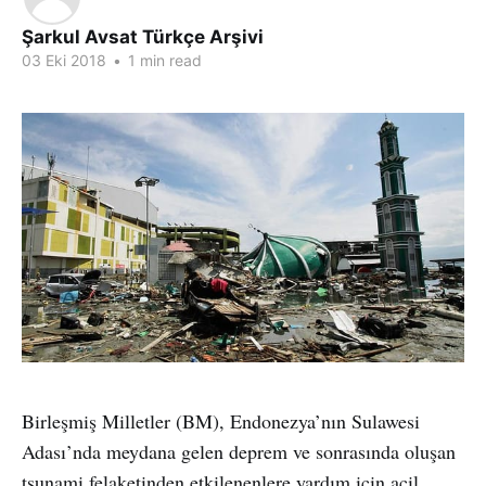
Şarkul Avsat Türkçe Arşivi
03 Eki 2018
•
1 min read
Birleşmiş Milletler (BM), Endonezya’nın Sulawesi
Adası’nda meydana gelen deprem ve sonrasında oluşan
tsunami felaketinden etkilenenlere yardım için acil