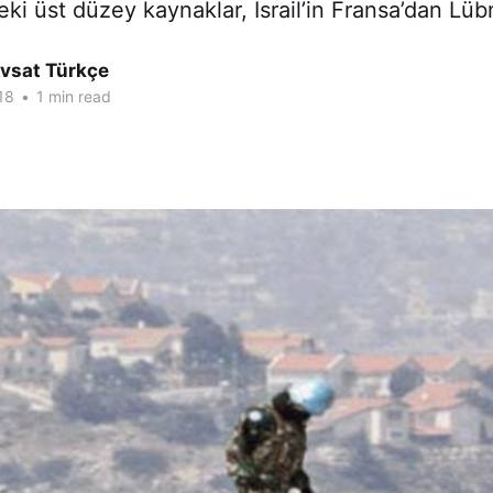
deki üst düzey kaynaklar, İsrail’in Fransa’dan Lü
Avsat Türkçe
18
•
1 min read