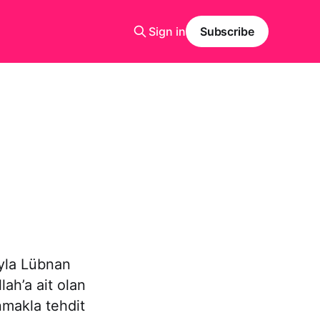
Sign in
Subscribe
ğıyla Lübnan
ah’a ait olan
nmakla tehdit