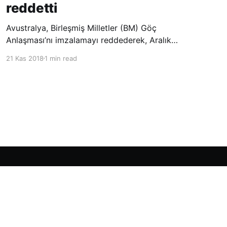
reddetti
Avustralya, Birleşmiş Milletler (BM) Göç
Anlaşması’nı imzalamayı reddederek, Aralık
ayında Fas’ta düzenlenecek olan uluslararası
21 Kas 2018
1 min read
konferansta BM üyesi ülkeler tarafından
imzalanması beklenen Küresel Göç
Sözleşmesi’ne katılmayacağını açıklayan
ülkelerin yer aldığı uzun listeye dahil oldu.
Powered by Ghost