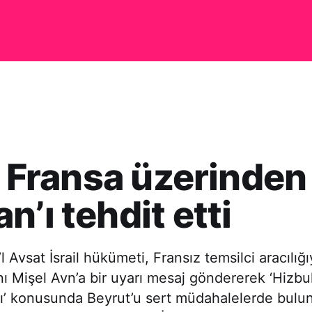
l, Fransa üzerinden
n’ı tehdit etti
l Avsat İsrail hükümeti, Fransız temsilci aracılı
Mişel Avn’a bir uyarı mesaj göndererek ‘Hizbull
arı’ konusunda Beyrut’u sert müdahalelerde bulu