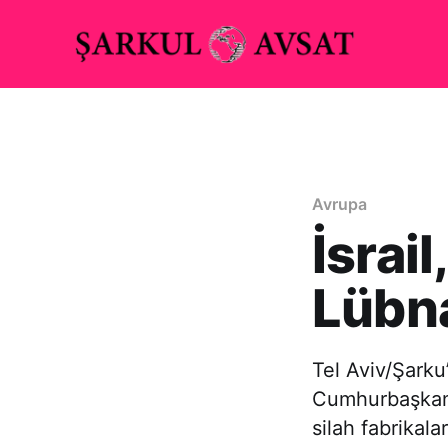
Avrupa
İsrai
Lübna
Tel Aviv/Şarku’
Cumhurbaşkanı 
silah fabrikal