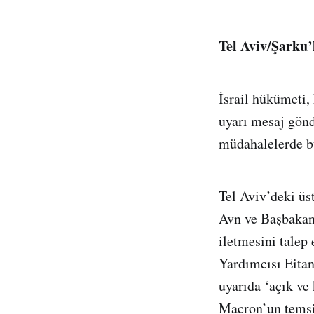
Tel Aviv/Şarku’
İsrail hükümeti,
uyarı mesaj gönd
müdahalelerde bu
Tel Aviv’deki üs
Avn ve Başbakan 
iletmesini talep
Yardımcısı Eitan
uyarıda ‘açık ve
Macron’un temsil