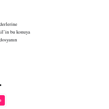
derlerine
ail’in bu konuya
 dosyanın
.
e