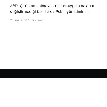
ABD, Çin’in adil olmayan ticaret uygulamalarını
değiştirmediği belirterek Pekin yönetimine
yönelik suçlamalarını yineledi. ABD Ticaret
21 Kas 2018
1 min read
Temsilciliği’nin Çin’in fikri mülkiyet ve teknoloji
transfer politikalarına dair hazırladığı ‘Section
301’ adlı soruşturma raporunun güncellenmiş
halinde
Sign up