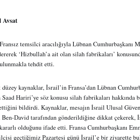
l Avsat
 Fransız temsilci aracılığıyla Lübnan Cumhurbaşkanı M
ererek ‘Hizbullah’a ait olan silah fabrikaları’ konusun
lunmakla tehdit etti.
t düzey kaynaklar, İsrail’in Fransa’dan Lübnan Cumhur
Saad Hariri’ye söz konusu silah fabrikaları hakkında b
 ettiğini bildirdi. Kaynaklar, mesajın İsrail Ulusal Güv
 Ben-David tarafından gönderildiğine dikkat çekerek, İs
 kararlı olduğunu ifade etti. Fransa Cumhurbaşkanı E
cisi geçtiğimiz Pazartesi günü İsrail’e bir ziyarette bu