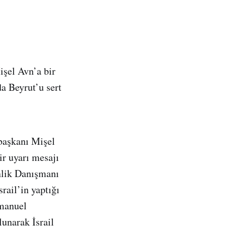
işel Avn’a bir
da Beyrut’u sert
başkanı Mişel
ir uyarı mesajı
enlik Danışmanı
rail’in yaptığı
mmanuel
lunarak İsrail