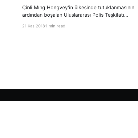
Çinli Mıng Hongvey’in ülkesinde tutuklanmasının
ardından boşalan Uluslararası Polis Teşkilatı
(INTERPOL) Başkanlığına Güney Koreli Kim
21 Kas 2018
1 min read
Jong Yang seçildi. INTERPOL Genel Kurulu’nun
Dubai’deki toplantısında yapılan seçimde,
oyların 3’te 2’sini kazanan Kim, teşkilatın yeni
Şarkul Avsat Türkçe Arşivi
© 2026