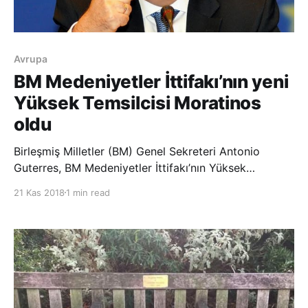
Avrupa
BM Medeniyetler İttifakı’nın yeni
Yüksek Temsilcisi Moratinos
oldu
Birleşmiş Milletler (BM) Genel Sekreteri Antonio
Guterres, BM Medeniyetler İttifakı’nın Yüksek
Temsilciliğine eski İspanya Dışişleri Bakanı Miguel
21 Kas 2018
1 min read
Angel Moratinos’u atadı. New York’ta yapılan BM
Medeniyetler İttifakı 8. Küresel Forumu’nun son
gününde, Medeniyetler İttifakı Yü