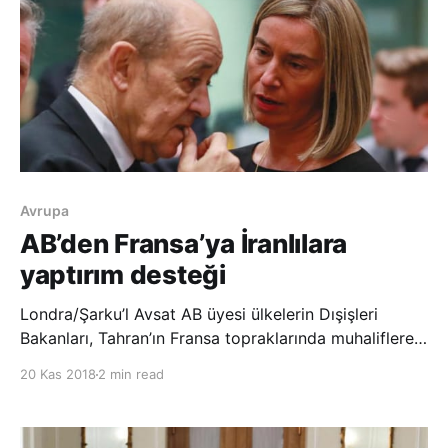
Avrupa
AB’den Fransa’ya İranlılara
yaptırım desteği
Londra/Şarku’l Avsat AB üyesi ülkelerin Dışişleri
Bakanları, Tahran’ın Fransa topraklarında muhaliflere
yönelik saldırı girişiminin ardından Paris yönetiminin
20 Kas 2018
2 min read
İranlılara yönelik yaptırım kararına destek verdiklerini
açıkladılar. Avrupa Birliği (AB) ülkelerinin Dışişleri
Bakanları dün Brüksel’d