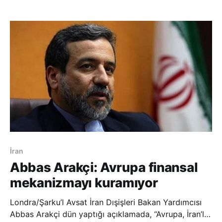
Toplantısı’nda Kosova’nın üyelik başvurusu oylandı.
Üyelik için gerekli 3’te 2’lik çoğunluğun desteğini
alamayan Kosova, IN
İran
Abbas Arakçi: Avrupa finansal
mekanizmayı kuramıyor
Londra/Şarku’l Avsat İran Dışişleri Bakan Yardımcısı
Abbas Arakçi dün yaptığı açıklamada, “Avrupa, İran’la