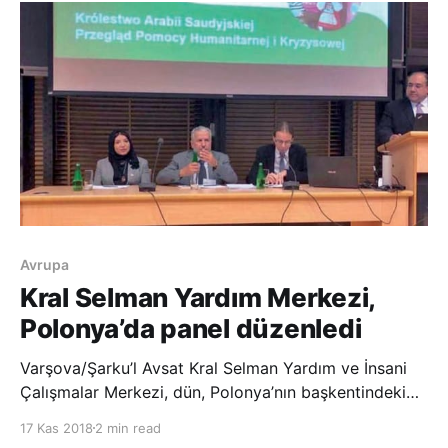
Fakat Macron, ulusal değerleri pekiştir
Avrupa
Kral Selman Yardım Merkezi,
Polonya’da panel düzenledi
Varşova/Şarku’l Avsat Kral Selman Yardım ve İnsani
Çalışmalar Merkezi, dün, Polonya’nın başkentindeki
Varşova Üniversitesi’nde ‘Suudi Arabistan’ın Yemen’e
17 Kas 2018
2 min read
yönelik inşani yardımları’ başlıklı bir panel düzenledi.