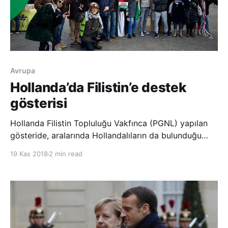
Avrupa
Hollanda’da Filistin’e destek
gösterisi
Hollanda Filistin Topluluğu Vakfınca (PGNL) yapılan
gösteride, aralarında Hollandalıların da bulunduğu
göstericiler İsrail’in katliamlarına dikkati çekmek için
19 Kas 2018
2 min read
başkent Amsterdam’daki Dam Meydanı’nda toplandı.
Filistin bayrakları taşıyan eylemciler, “Gazze 12 yıldır
abluka alt