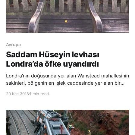
Avrupa
Saddam Hüseyin levhası
Londra’da öfke uyandırdı
Londra’nın doğusunda yer alan Wanstead mahallesinin
sakinleri, bölgenin en işlek caddesinde yer alan bir
banka, eski Irak Cumhurbaşkanı Saddam Hüseyin’in
20 Kas 2018
1 min read
anısına, ‘Saddam Hüseyin’in sevgi dolu anısına 1937 –
2006’ yazılı bronz bir levhanın takıldığını görünce
oldukça şaşırdı. İngiliz gazetesi