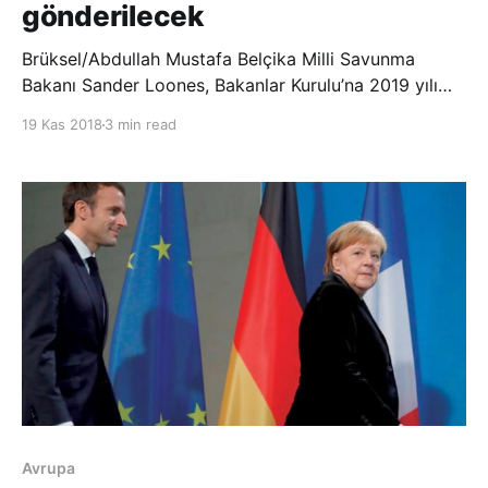
gönderilecek
Brüksel/Abdullah Mustafa Belçika Milli Savunma
Bakanı Sander Loones, Bakanlar Kurulu’na 2019 yılı
çalışmalarındaki öncelikleriyle ilgili bir dosya sundu.
19 Kas 2018
3 min read
Henüz yeni göreve başlayan Bakan Loones, Irak’taki
özel kuvvetler ve yardım grupları geri çekilerek
Afganistan’a ek özel kuvvet unsurl
Avrupa