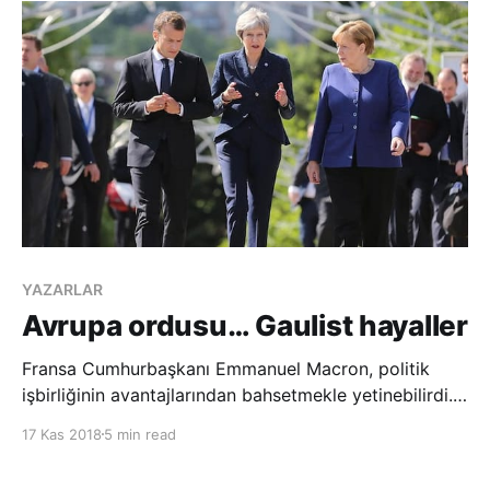
gerçekleşme şekli hakkında hazırlanan tas
YAZARLAR
Avrupa ordusu… Gaulist hayaller
Fransa Cumhurbaşkanı Emmanuel Macron, politik
işbirliğinin avantajlarından bahsetmekle yetinebilirdi.
Nitekim politik işbirliği, uluslararası uyumu
17 Kas 2018
5 min read
derinleştirebilir ve işbirliğine dayalı ilişkilerin açılım ve
anlayış ruhuna göre kurulmasını destekleyebilirdi.