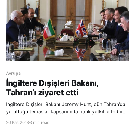
Avrupa
İngiltere Dışişleri Bakanı,
Tahran’ı ziyaret etti
İngiltere Dışişleri Bakanı Jeremy Hunt, dün Tahran’da
yürüttüğü temaslar kapsamında İranlı yetkililerle bir
araya geldi. Hunt görüşmelerde nükleer anlaşmanın
20 Kas 2018
3 min read
geleceği ve İran’ın bölgesel çatışmalardaki rolünün
yanı sıra İran’da tutuklu olan İran-İngiltere çifte