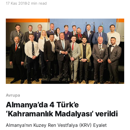
17 Kas 2018
2 min read
sırasında terör eylemi gerçekleştiren Tunuslu Enis el-
Amiri ile dolaylı olarak temasa geçtiği belirtildi. Söz
konusu şahıs, İtalya’da pusuya düşü
Avrupa
Almanya’da 4 Türk’e
‘Kahramanlık Madalyası’ verildi
Almanya’nın Kuzey Ren Vestfalya (KRV) Eyalet