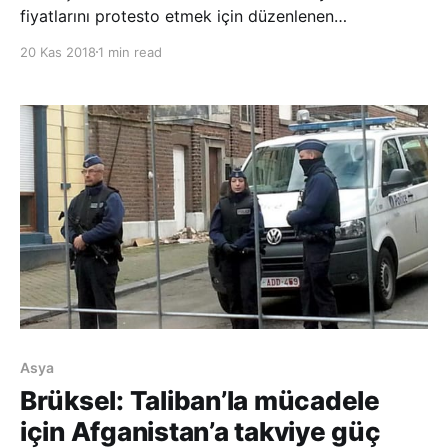
fiyatlarını protesto etmek için düzenlenen
gösterilerde çok sayıda protestocu, ana yollardaki
20 Kas 2018
1 min read
trafiği durdurarak, araçların benzin depolarına
ulaşmasına engel oldu. Fransa’da “Sarı Yelekliler” adlı
grubun 17 Kasım’da başlatt
Asya
Brüksel: Taliban’la mücadele
için Afganistan’a takviye güç