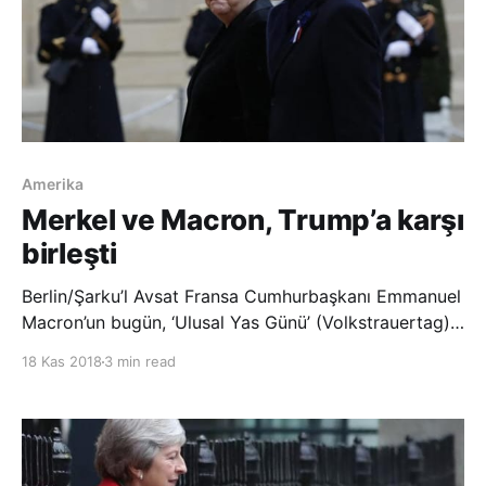
Amerika
Merkel ve Macron, Trump’a karşı
birleşti
Berlin/Şarku’l Avsat Fransa Cumhurbaşkanı Emmanuel
Macron’un bugün, ‘Ulusal Yas Günü’ (Volkstrauertag)
törenine katılmak üzere Almanya’ya gitmesi
18 Kas 2018
3 min read
bekleniyor. Her yıl 18 Kasım’da Almanya’da uzlaşı,
anlayış ve barışın ön plana çıkarıldığı Ulusal Yas
Günü’nde dünya savaşının kurbanları anılıyor. Ulusal