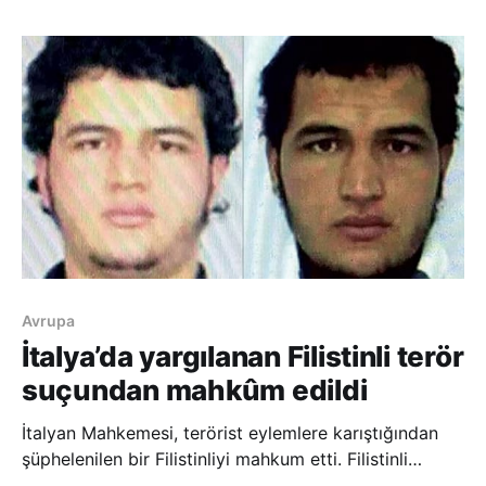
Kral Selman Yardım ve İnsani Çalışmalar Merkezi
Genel Sekreteri ve Kraliyet Mahkemesi Da
Avrupa
İtalya’da yargılanan Filistinli terör
suçundan mahkûm edildi
İtalyan Mahkemesi, terörist eylemlere karıştığından
şüphelenilen bir Filistinliyi mahkum etti. Filistinli
gencin iki sene önce Almanya’da Noel kutlamaları