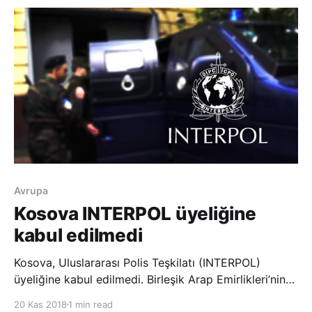
vatandaşların durumunu ele aldı.
Avrupa
Kosova INTERPOL üyeliğine
kabul edilmedi
Kosova, Uluslararası Polis Teşkilatı (INTERPOL)
üyeliğine kabul edilmedi. Birleşik Arap Emirlikleri’nin
Dubai şehrindeki 87. INTERPOL Genel Kurulu
20 Kas 2018
1 min read