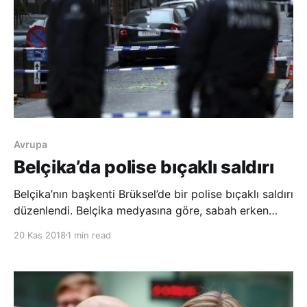
Avrupa
Belçika’da polise bıçaklı saldırı
Belçika’nın başkenti Brüksel’de bir polise bıçaklı saldırı
düzenlendi. Belçika medyasına göre, sabah erken
saatlerde Brüksel’in merkezindeki Grand Place’da bir
20 Kas 2018
1 min read
polise bıçaklı saldırı yapıldı. Bıçaklanan polis
hastanede tedavi altına alınırken, saldırgan vurularak
ağır yaralan