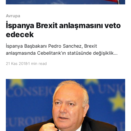
Avrupa
İspanya Brexit anlaşmasını veto
edecek
İspanya Başbakanı Pedro Sanchez, Brexit
anlaşmasında Cebelitarık’ın statüsünde değişiklik
yapılması talebini yineleyerek, “İspanya, Brexit
21 Kas 2018
1 min read
anlaşmasının mevcut taslağına hayır oyu kullanacak.”
dedi. Sanchez, “Spain Summit” adlı organizasyonun
açılışında yaptığı konuşmada