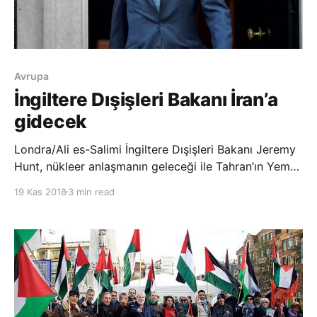
Avrupa
İngiltere Dışişleri Bakanı İran’a
gidecek
Londra/Ali es-Salimi İngiltere Dışişleri Bakanı Jeremy
Hunt, nükleer anlaşmanın geleceği ile Tahran’ın Yemen
ve Suriye’deki savaşta oynadığı rolü görüşmek üzere
19 Kas 2018
3 min read
bugün İranlı Mevkidaşı Muhammed Cevad Zarif ile
Tahran’da bir araya gelecek. İkilinin gündeminde
İran’daki insan hakları ve İran’da çifte v