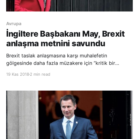
Avrupa
İngiltere Başbakanı May, Brexit
anlaşma metnini savundu
Brexit taslak anlaşmasına karşı muhalefetin
gölgesinde daha fazla müzakere için “kritik bir
haftaya girildiğini” söyleyen İngiltere Başbakanı
19 Kas 2018
2 min read
Theresa May, önümüzdeki günlerde gerçekleştireceği
Brüksel ziyaretine yönelik hazırlıklarını sürdürüyor.
Bakanlardan bazılarının Brexit anlaşma taslağını beğe