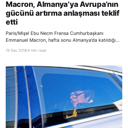
Macron, Almanya’ya Avrupa’nın
gücünü artırma anlaşması teklif
etti
Paris/Mişel Ebu Necm Fransa Cumhurbaşkanı
Emmanuel Macron, hafta sonu Almanya’da katıldığı
bir dizi toplantıda önemli temaslarda bulundu. Birinci
19 Kas 2018
4 min read
Dünya Savaşı’nı sona erdiren ateşkesin
imzalanmasının 100’üncü yılı için Almanya’da
düzenlenen törenlere katılan Macron, Almanya
Cumhurbaşkanı Frank