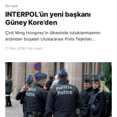
Avrupa
INTERPOL’ün yeni başkanı
Güney Kore’den
Çinli Mıng Hongvey’in ülkesinde tutuklanmasının
ardından boşalan Uluslararası Polis Teşkilatı
(INTERPOL) Başkanlığına Güney Koreli Kim Jong Yang
21 Kas 2018
1 min read
seçildi. INTERPOL Genel Kurulu’nun Dubai’deki
toplantısında yapılan seçimde, oyların 3’te 2’sini
kazanan Kim, teşkilatın yeni