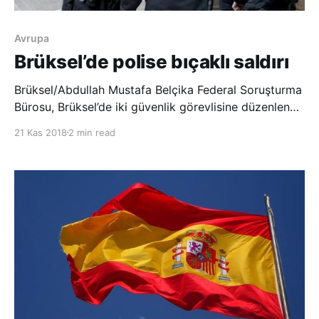
Avrupa
Brüksel’de polise bıçaklı saldırı
Brüksel/Abdullah Mustafa Belçika Federal Soruşturma
Bürosu, Brüksel’de iki güvenlik görevlisine düzenlenen
terör saldırısı hakkında soruşturma başlattı.
21 Kas 2018
2 min read
Yetkililerden alınan bilgiye göre dün sabahın erken
saatlerinde yaşanan saldırının faili daha önce
gerçekleştirdiği soygundan dolayı sabıkası bulun