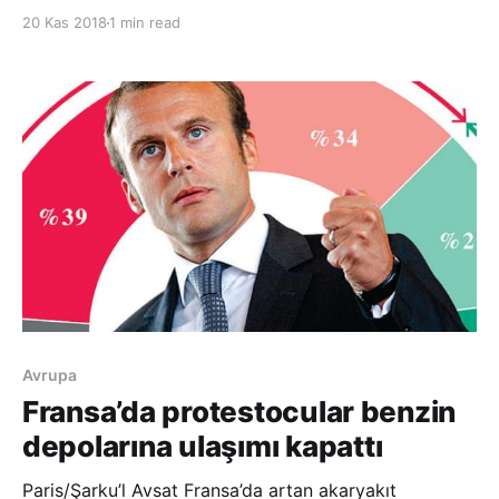
ticaret ve bankacılık için finansal bir mekanizma
20 Kas 2018
1 min read
kurmak için güçsüz. Hiçbir Avrupa ülkesi kendi
topraklarında bir mekanizma kurmayı kabul etmedi”
dedi. Başkent Tahran’da düzenlenen
Avrupa
Fransa’da protestocular benzin
depolarına ulaşımı kapattı
Paris/Şarku’l Avsat Fransa’da artan akaryakıt