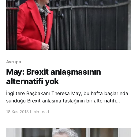
Avrupa
May: Brexit anlaşmasının
alternatifi yok
İngiltere Başbakanı Theresa May, bu hafta başlarında
sunduğu Brexit anlaşma taslağının bir alternatifi
olmadığını belirtti. May’in bu açıklamaları İngiltere’de,
18 Kas 2018
1 min read
bazı üst düzey bakanların, önümüzdeki hafta sonu
Avrupa Birliği (AB) liderleriyle yapılacak olan
görüşmeden önce Brexit anlaşma taslağını t