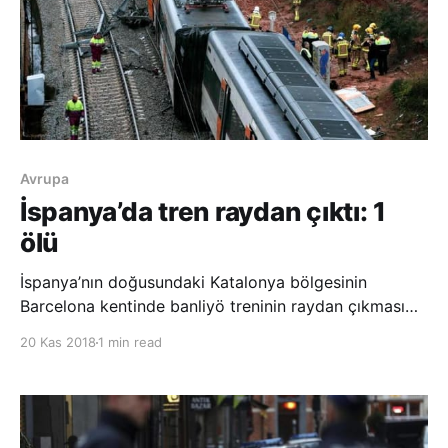
Avrupa
İspanya’da tren raydan çıktı: 1
ölü
İspanya’nın doğusundaki Katalonya bölgesinin
Barcelona kentinde banliyö treninin raydan çıkması
sonucu en az 1 kişinin öldüğü, 5’i ağır 10 kişinin de
20 Kas 2018
1 min read
yaralandığı bildirildi. Katalonya radyosu RAC1’in
haberine göre, yerel saatle 06.15’te (TSİ 08.15) R4
hattında Manresa-Sant-Vi