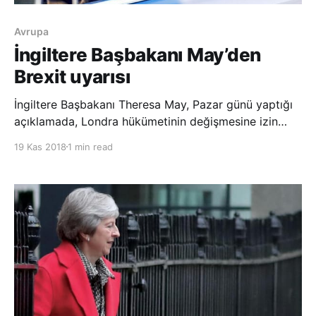
Avrupa
İngiltere Başbakanı May’den
Brexit uyarısı
İngiltere Başbakanı Theresa May, Pazar günü yaptığı
açıklamada, Londra hükümetinin değişmesine izin
vermeyeceğini vurgulayarak, kendisinin devrilmesi ile
19 Kas 2018
1 min read
birlikte AB’den çıkış sürecinin sekteye uğrayacağı
hususunda uyarıda bulundu. May yönetimi, Çarşamba
günü AB ile bir çıkış anlaşması yapılmasından