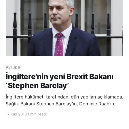
Avrupa
İngiltere’nin yeni Brexit Bakanı
‘Stephen Barclay’
İngiltere hükümeti tarafından, dün yapılan açıklamada,
Sağlık Bakanı Stephen Barclay’ın, Dominic Raab’ın
yerine Brexit Bakanı olarak atandığı belirtildi. Dominic
17 Kas 2018
1 min read
Raab, İngiltere Başbakanı Theresa May hükümeti
tarafından onaylanan Avrupa Birliği ile Brexit’in