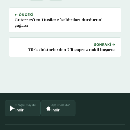
← ÖNCEKI
Guterres’ten Husilere ‘saldırıları durdurun’
çağrısı
SONRAKI →
Türk doktorlardan 7’li çapraz nakil başarısı
Google Play'de
App Store'dan
İndir
İndir