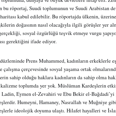
an bu röportaj, Suudi toplumunun ve Suudi Arabistan de
haritası kabul edilebilir. Bu röportajda ülkenin, üzerin
işkilerin doğasının nasıl olacağıyla ilgili görüşler yer al
 gerçekliği, sosyal özgürlüğü teşvik etmeye vurgu yapıyo
sı gerektiğini ifade ediyor.
 düzleminde Prens Muhammed, kadınların erkeklerle eşi
ve çalışma çerçevesinde sosyal yaşama ortak olmalarınd
rin sahip olduğu haklara kadınların da sahip olma hak
dikalizme toplumda yer yok. Müslüman Kardeşlerin etki
 Ladin, Eymen el-Zevahiri ve Ebu Bekir el-Bağdadi’yi y
lerdir. Humeyni, Hamaney, Nasrallah ve Muğniye gibi 
erle ideolojik doyuma ulaştı. Hilafet hayalleri ve İsl