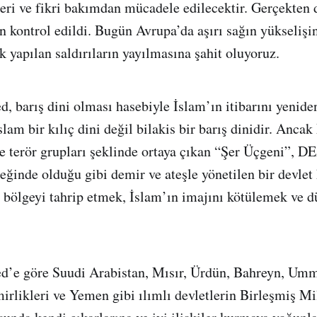
keri ve fikri bakımdan mücadele edilecektir. Gerçekten 
an kontrol edildi. Bugün Avrupa’da aşırı sağın yükselişi
k yapılan saldırıların yayılmasına şahit oluyoruz.
barış dini olması hasebiyle İslam’ın itibarını yenid
İslam bir kılıç dini değil bilakis bir barış dinidir. Anc
ve terör grupları şeklinde ortaya çıkan “Şer Üçgeni”, D
eğinde olduğu gibi demir ve ateşle yönetilen bir devlet
 bölgeyi tahrip etmek, İslam’ın imajını kötülemek ve d
e göre Suudi Arabistan, Mısır, Ürdün, Bahreyn, Umm
irlikleri ve Yemen gibi ılımlı devletlerin Birleşmiş M