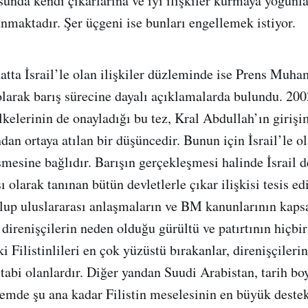
usunda kendi çıkarlarına ve iyi ilişkiler kurmaya yoğunl
nmaktadır. Şer üçgeni ise bunları engellemek istiyor.
hatta İsrail’le olan ilişkiler düzleminde ise Prens Muh
i olarak barış sürecine dayalı açıklamalarda bulundu. 200
lkelerinin de onayladığı bu tez, Kral Abdullah’ın giriş
dan ortaya atılan bir düşüncedir. Bunun için İsrail’le ola
şmesine bağlıdır. Barışın gerçekleşmesi halinde İsrail 
ı olarak tanınan bütün devletlerle çıkar ilişkisi tesis edi
lup uluslararası anlaşmaların ve BM kanunlarının kap
direnişçilerin neden olduğu gürültü ve patırtının hiçbir
ki Filistinlileri en çok yüzüstü bırakanlar, direnişçileri
 tabi olanlardır. Diğer yandan Suudi Arabistan, tarih b
lemde şu ana kadar Filistin meselesinin en büyük destek