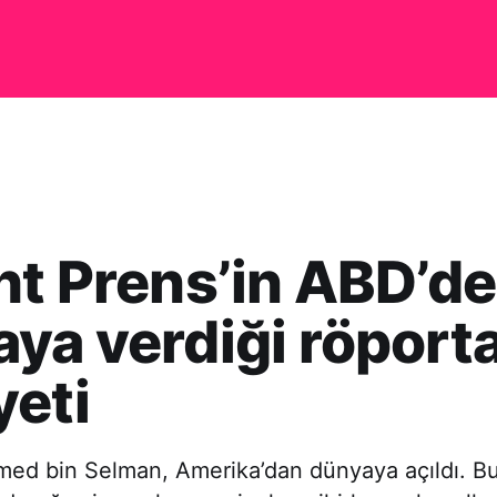
ht Prens’in ABD’d
ya verdiği röporta
eti
d bin Selman, Amerika’dan dünyaya açıldı. B