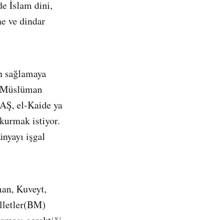
de İslam dini,
ne ve dindar
en sağlamaya
ak Müslüman
EAŞ, el-Kaide ya
 kurmak istiyor.
ünyayı işgal
an, Kuveyt,
illetler(BM)