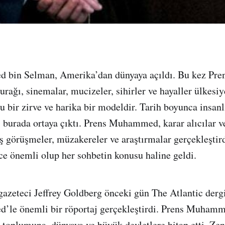
bin Selman, Amerika’dan dünyaya açıldı. Bu kez Pre
ğı, sinemalar, mucizeler, sihirler ve hayaller ülkesi
u bir zirve ve harika bir modeldir. Tarih boyunca insan
ri burada ortaya çıktı. Prens Muhammed, karar alıcılar v
iş görüşmeler, müzakereler ve araştırmalar gerçekleştir
ece önemli olup her sohbetin konusu haline geldi.
zeteci Jeffrey Goldberg önceki gün The Atlantic dergis
le önemli bir röportaj gerçekleştirdi. Prens Muhamm
 toplumuna, dünyaya ve büyük devletlere hitap etti. Zen