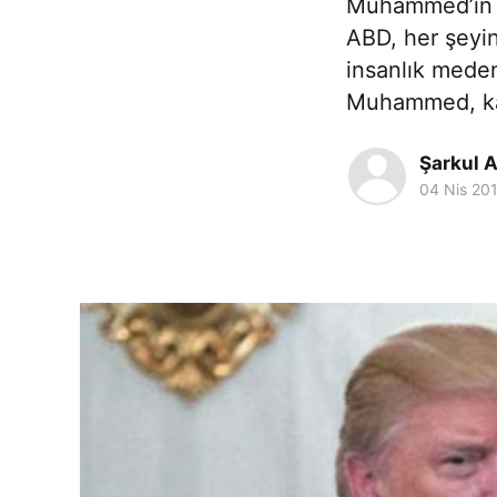
Muhammed’in du
ABD, her şeyin
insanlık meden
Muhammed, k
Şarkul A
04 Nis 20