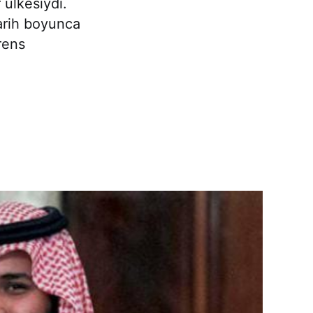
 ülkesiydi.
Tarih boyunca
rens