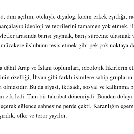
dini açılım, ötekiyle diyalog, kadın-erkek eşitliği, r
 parçalayıp ideoloji ve teorilerini tamamen yok etmek, ı
vletler arasında barışı yaymak, barış sürecine ulaşmak v
 müzakere üslubunu tesis etmek gibi pek çok noktaya d
 dâhil Arap ve İslam toplumları, ideolojik fikirlerin e
inin özelliği, İhvan gibi farklı isimlere sahip grupları
olmasıdır. Bu da siyasi, iktisadi, sosyal ve kalkınma
 etkiledi. Tam bir tahribat dönemiydi. Bundan dolayı
eçerek eğlence sahnesine perde çekti. Karanlığın egem
şırılık, öfke ve terör yayıldı.