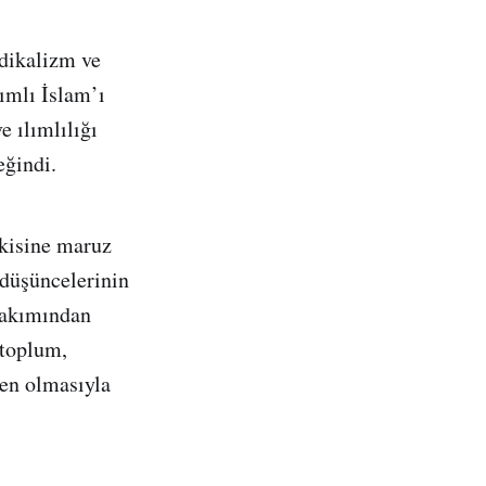
adikalizm ve
lımlı İslam’ı
e ılımlılığı
eğindi.
tkisine maruz
n düşüncelerinin
 bakımından
 toplum,
en olmasıyla