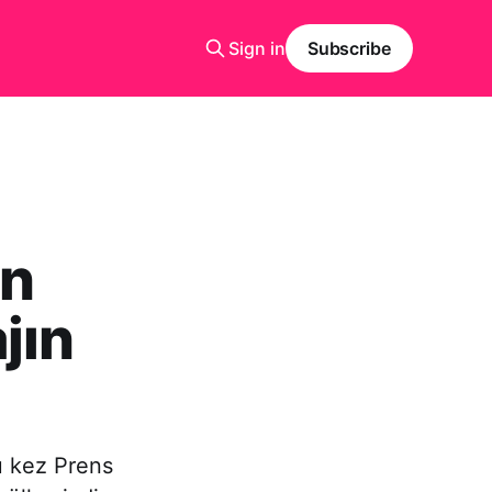
Sign in
Subscribe
en
jın
u kez Prens