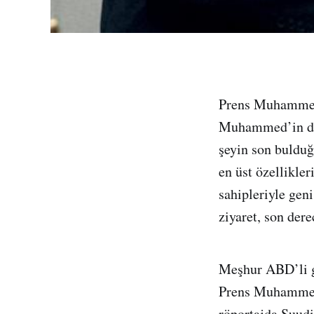
Prens Muhammed 
Muhammed’in dura
şeyin son bulduğ
en üst özellikle
sahipleriyle gen
ziyaret, son der
Meşhur ABD’li ga
Prens Muhammed’
röportajda Suudi