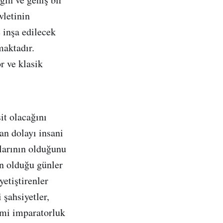
vletinin
e inşa edilecek
maktadır.
r ve klasik
t olacağını
an dolayı insani
larının olduğunu
n olduğu günler
etiştirenler
şahsiyetler,
ami imparatorluk