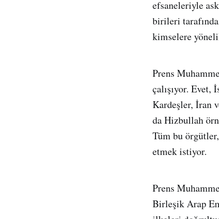
efsaneleriyle as
birileri tarafınd
kimselere yöneli
Prens Muhammed, 
çalışıyor. Evet, 
Kardeşler, İran 
da Hizbullah örn
Tüm bu örgütler,
etmek istiyor.
Prens Muhammed’
Birleşik Arap Em