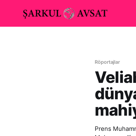
Röportajlar
Velia
dünya
mahiy
Prens Muhamme