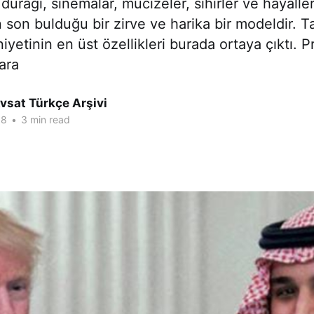
rağı, sinemalar, mucizeler, sihirler ve hayaller
 son bulduğu bir zirve ve harika bir modeldir. 
iyetinin en üst özellikleri burada ortaya çıktı. P
ara
vsat Türkçe Arşivi
18
•
3 min read