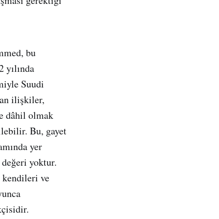
aşması gerektiği
ammed, bu
2 yılında
imiyle Suudi
n ilişkiler,
de dâhil olmak
lebilir. Bu, gayet
samında yer
 değeri yoktur.
n kendileri ve
oyunca
çisidir.