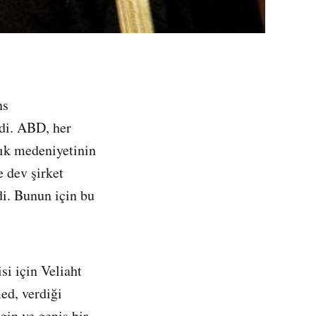
ns
ydi. ABD, her
lık medeniyetinin
e dev şirket
di. Bunun için bu
i için Veliaht
ed, verdiği
gin ve geniş bir