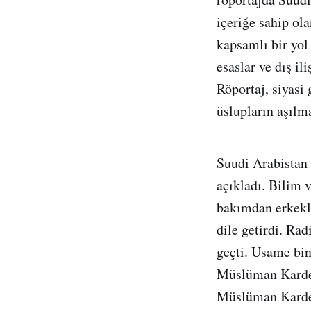
içeriğe sahip ol
kapsamlı bir yol 
esaslar ve dış il
Röportaj, siyasi
üslupların aşılma
Suudi Arabistan
açıkladı. Bilim 
bakımdan erkekle
dile getirdi. Ra
geçti. Usame bin
Müslüman Kardeş
Müslüman Kardeşl