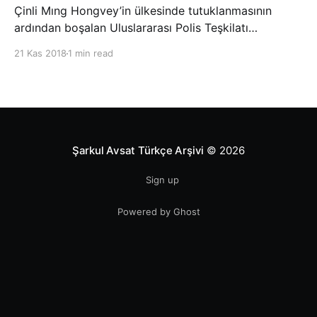
Çinli Mıng Hongvey’in ülkesinde tutuklanmasının
ardından boşalan Uluslararası Polis Teşkilatı
(INTERPOL) Başkanlığına Güney Koreli Kim Jong Yang
21 Kas 2018
1 min read
seçildi. INTERPOL Genel Kurulu’nun Dubai’deki
toplantısında yapılan seçimde, oyların 3’te 2’sini
kazanan Kim, teşkilatın yeni
Şarkul Avsat Türkçe Arşivi
© 2026
Sign up
Powered by Ghost