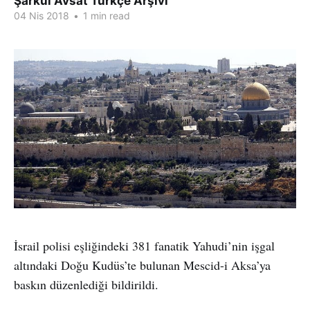
Şarkul Avsat Türkçe Arşivi
04 Nis 2018
•
1 min read
İsrail polisi eşliğindeki 381 fanatik Yahudi’nin işgal
altındaki Doğu Kudüs’te bulunan Mescid-i Aksa’ya
baskın düzenlediği bildirildi.