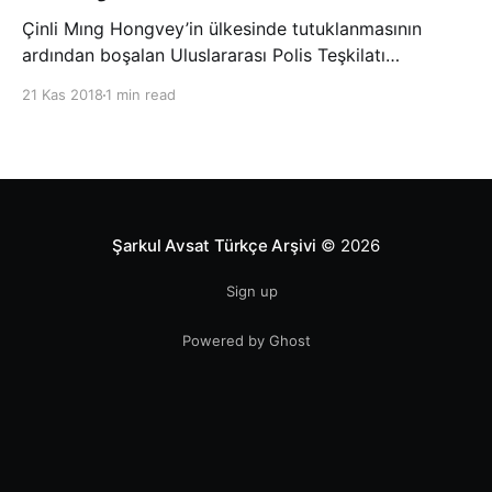
Çinli Mıng Hongvey’in ülkesinde tutuklanmasının
ardından boşalan Uluslararası Polis Teşkilatı
(INTERPOL) Başkanlığına Güney Koreli Kim Jong Yang
21 Kas 2018
1 min read
seçildi. INTERPOL Genel Kurulu’nun Dubai’deki
toplantısında yapılan seçimde, oyların 3’te 2’sini
kazanan Kim, teşkilatın yeni
Şarkul Avsat Türkçe Arşivi
© 2026
Sign up
Powered by Ghost