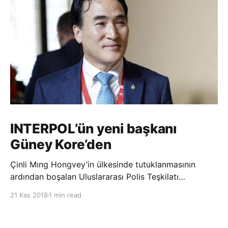
INTERPOL’ün yeni başkanı
Güney Kore’den
Çinli Mıng Hongvey’in ülkesinde tutuklanmasının
ardından boşalan Uluslararası Polis Teşkilatı
(INTERPOL) Başkanlığına Güney Koreli Kim Jong Yang
21 Kas 2018
1 min read
seçildi. INTERPOL Genel Kurulu’nun Dubai’deki
toplantısında yapılan seçimde, oyların 3’te 2’sini
kazanan Kim, teşkilatın yeni