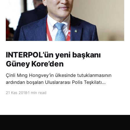
INTERPOL’ün yeni başkanı
Güney Kore’den
Çinli Mıng Hongvey’in ülkesinde tutuklanmasının
ardından boşalan Uluslararası Polis Teşkilatı
(INTERPOL) Başkanlığına Güney Koreli Kim Jong Yang
21 Kas 2018
1 min read
seçildi. INTERPOL Genel Kurulu’nun Dubai’deki
toplantısında yapılan seçimde, oyların 3’te 2’sini
kazanan Kim, teşkilatın yeni