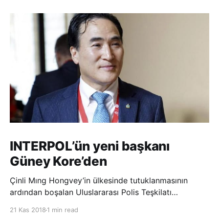
INTERPOL’ün yeni başkanı
Güney Kore’den
Çinli Mıng Hongvey’in ülkesinde tutuklanmasının
ardından boşalan Uluslararası Polis Teşkilatı
(INTERPOL) Başkanlığına Güney Koreli Kim Jong Yang
21 Kas 2018
1 min read
seçildi. INTERPOL Genel Kurulu’nun Dubai’deki