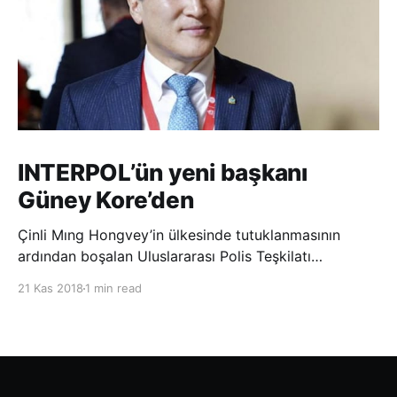
INTERPOL’ün yeni başkanı
Güney Kore’den
Çinli Mıng Hongvey’in ülkesinde tutuklanmasının
ardından boşalan Uluslararası Polis Teşkilatı
(INTERPOL) Başkanlığına Güney Koreli Kim Jong Yang
21 Kas 2018
1 min read
seçildi. INTERPOL Genel Kurulu’nun Dubai’deki
toplantısında yapılan seçimde, oyların 3’te 2’sini
kazanan Kim, teşkilatın yeni