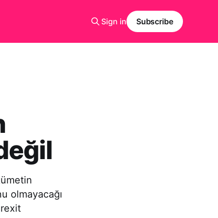
Sign in
Subscribe
n
değil
kümetin
onu olmayacağı
rexit