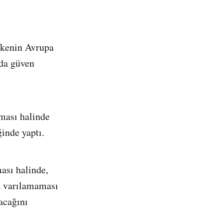
lkenin Avrupa
nda güven
ması halinde
ğinde yaptı.
ası halinde,
ya varılamaması
acağını