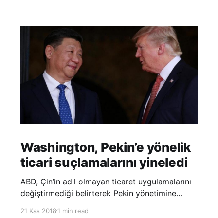
Washington, Pekin’e yönelik
ticari suçlamalarını yineledi
ABD, Çin’in adil olmayan ticaret uygulamalarını
değiştirmediği belirterek Pekin yönetimine
yönelik suçlamalarını yineledi. ABD Ticaret
21 Kas 2018
1 min read
Temsilciliği’nin Çin’in fikri mülkiyet ve teknoloji