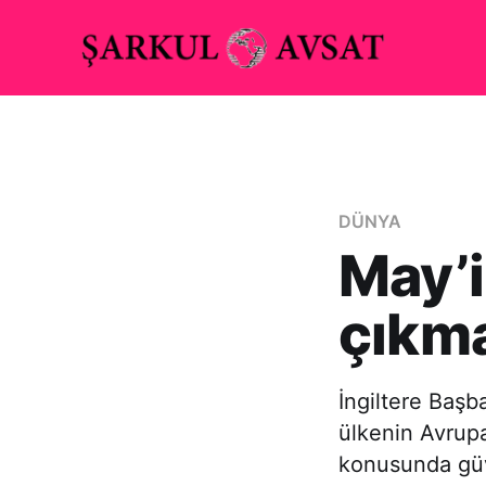
DÜNYA
May’i
çıkma
İngiltere Baş
ülkenin Avrupa
konusunda güv