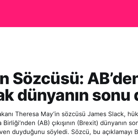
n Sözcüsü: AB’de
k dünyanın sonu 
bakanı Theresa May’in sözcüsü James Slack, hü
 Birliği’nden (AB) çıkışının (Brexit) dünyanın s
en duyduğunu söyledi. Sözcü, bu açıklamayı B