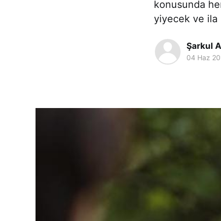
konusunda her
yiyecek ve ila
Şarkul A
04 Haz 20