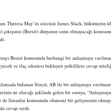
kanı Theresa May’in sözcüsü James Slack, hükümetin ü
) çıkışının (Brexit) dünyanın sonu olmayacağı konusu
di.
amayı Brexit konusunda herhangi bir anlaşmaya varılma
yecek ve ilaç sıkıntısı bekleyen yetkililere cevap niteli
ıklamada bulunan Sözcü, AB ile bir anlaşmaya varılmam
ilerinin ne olacağı şeklinde gelen bir soruya, “Anlaşma
le de limanlar konusunda olumsuz bir gelişmenin olmay
nde cevap verdi.