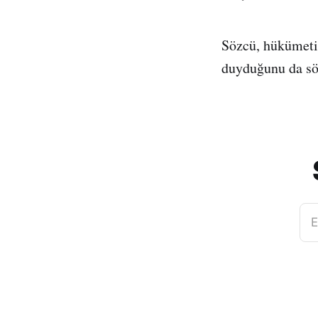
Sözcü, hükümeti
duyduğunu da söz
E