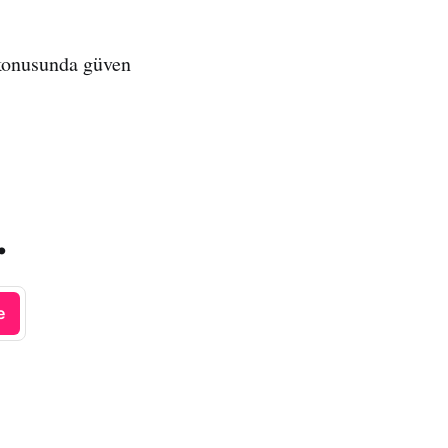
konusunda güven
.
e