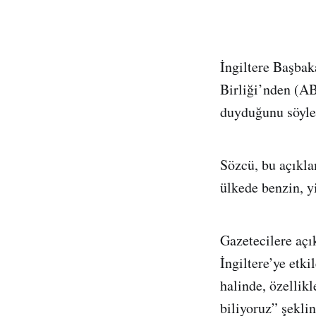
İngiltere Başba
Birliği’nden (AB
duyduğunu söyle
Sözcü, bu açıkl
ülkede benzin, yi
Gazetecilere aç
İngiltere’ye etk
halinde, özellik
biliyoruz” şekli