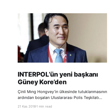
INTERPOL’ün yeni başkanı
Güney Kore’den
Çinli Mıng Hongvey’in ülkesinde tutuklanmasının
ardından boşalan Uluslararası Polis Teşkilatı
(INTERPOL) Başkanlığına Güney Koreli Kim
21 Kas 2018
1 min read
Jong Yang seçildi. INTERPOL Genel Kurulu’nun