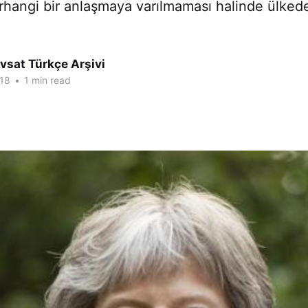
hangi bir anlaşmaya varılmaması halinde ülked
vsat Türkçe Arşivi
18
•
1 min read