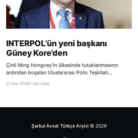
INTERPOL’ün yeni başkanı
Güney Kore’den
Çinli Mıng Hongvey’in ülkesinde tutuklanmasının
ardından boşalan Uluslararası Polis Teşkilatı
(INTERPOL) Başkanlığına Güney Koreli Kim Jong Yang
21 Kas 2018
1 min read
seçildi. INTERPOL Genel Kurulu’nun Dubai’deki
toplantısında yapılan seçimde, oyların 3’te 2’sini
kazanan Kim, teşkilatın yeni
Şarkul Avsat Türkçe Arşivi
© 2026