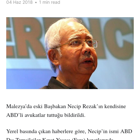
04 Haz 2018
•
1 min read
Malezya’da eski Başbakan Necip Rezak’ın kendisine
ABD’li avukatlar tuttuğu bildirildi.
Yerel basında çıkan haberlere göre, Necip’in ismi ABD
Dış Temsilciler Kayıt Yasası (Fara) kayıtlarında