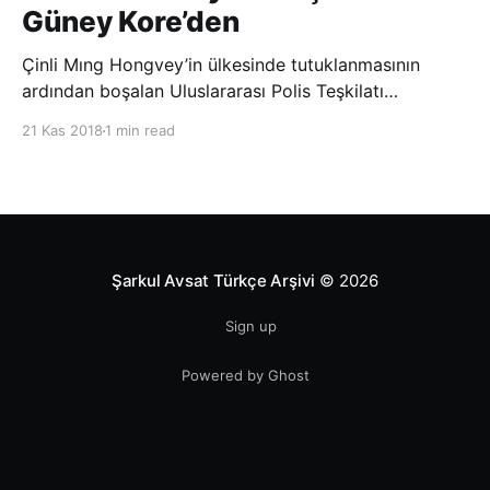
Güney Kore’den
Çinli Mıng Hongvey’in ülkesinde tutuklanmasının
ardından boşalan Uluslararası Polis Teşkilatı
(INTERPOL) Başkanlığına Güney Koreli Kim Jong Yang
21 Kas 2018
1 min read
seçildi. INTERPOL Genel Kurulu’nun Dubai’deki
toplantısında yapılan seçimde, oyların 3’te 2’sini
kazanan Kim, teşkilatın yeni
Şarkul Avsat Türkçe Arşivi
© 2026
Sign up
Powered by Ghost