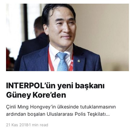
INTERPOL’ün yeni başkanı
Güney Kore’den
Çinli Mıng Hongvey’in ülkesinde tutuklanmasının
ardından boşalan Uluslararası Polis Teşkilatı
(INTERPOL) Başkanlığına Güney Koreli Kim Jong Yang
21 Kas 2018
1 min read
seçildi. INTERPOL Genel Kurulu’nun Dubai’deki