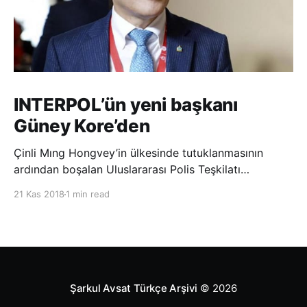
INTERPOL’ün yeni başkanı
Güney Kore’den
Çinli Mıng Hongvey’in ülkesinde tutuklanmasının
ardından boşalan Uluslararası Polis Teşkilatı
(INTERPOL) Başkanlığına Güney Koreli Kim Jong Yang
21 Kas 2018
1 min read
seçildi. INTERPOL Genel Kurulu’nun Dubai’deki
toplantısında yapılan seçimde, oyların 3’te 2’sini
kazanan Kim, teşkilatın yeni
Şarkul Avsat Türkçe Arşivi
© 2026