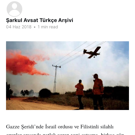
Şarkul Avsat Türkçe Arşivi
04 Haz 2018
•
1 min read
Gazze Şeridi’nde İsrail ordusu ve Filistinli silahlı
gruplar arasında patlak veren yeni çatışma, birkaç gün