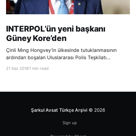
INTERPOL’ün yeni başkanı
Güney Kore’den
Çinli Mıng Hongvey’in ülkesinde tutuklanmasının
ardından boşalan Uluslararası Polis Teşkilatı
(INTERPOL) Başkanlığına Güney Koreli Kim Jong Yang
21 Kas 2018
1 min read
seçildi. INTERPOL Genel Kurulu’nun Dubai’deki
toplantısında yapılan seçimde, oyların 3’te 2’sini
kazanan Kim, teşkilatın yeni
Şarkul Avsat Türkçe Arşivi
© 2026
Sign up